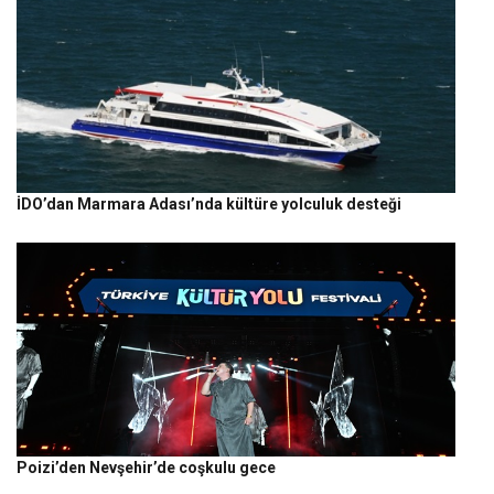
İDO’dan Marmara Adası’nda kültüre yolculuk desteği
Poizi’den Nevşehir’de coşkulu gece