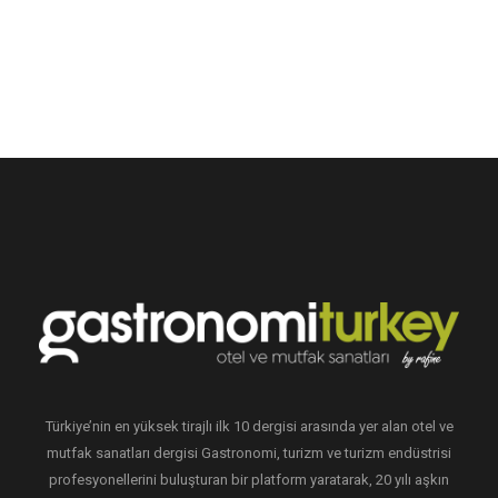
Türkiye’nin en yüksek tirajlı ilk 10 dergisi arasında yer alan otel ve
mutfak sanatları dergisi Gastronomi, turizm ve turizm endüstrisi
profesyonellerini buluşturan bir platform yaratarak, 20 yılı aşkın