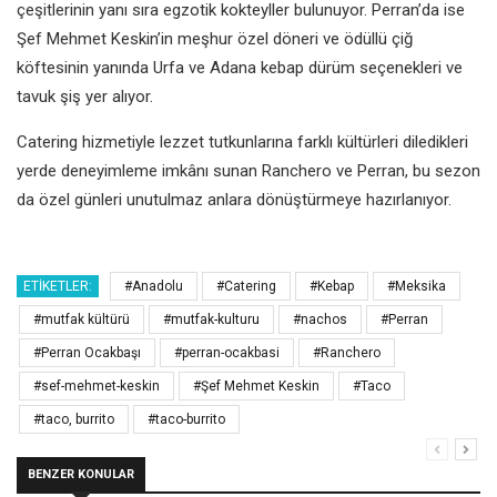
çeşitlerinin yanı sıra egzotik kokteyller bulunuyor. Perran’da ise
Şef Mehmet Keskin’in meşhur özel döneri ve ödüllü çiğ
köftesinin yanında Urfa ve Adana kebap dürüm seçenekleri ve
tavuk şiş yer alıyor.
Catering hizmetiyle lezzet tutkunlarına farklı kültürleri diledikleri
yerde deneyimleme imkânı sunan Ranchero ve Perran, bu sezon
da özel günleri unutulmaz anlara dönüştürmeye hazırlanıyor.
ETIKETLER:
#Anadolu
#Catering
#Kebap
#Meksika
#mutfak kültürü
#mutfak-kulturu
#nachos
#Perran
#Perran Ocakbaşı
#perran-ocakbasi
#Ranchero
#sef-mehmet-keskin
#Şef Mehmet Keskin
#Taco
#taco, burrito
#taco-burrito
BENZER KONULAR