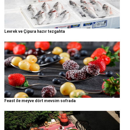
Levrek ve Çipura hazır tezgahta
Feast ile meyve dört mevsim sofrada