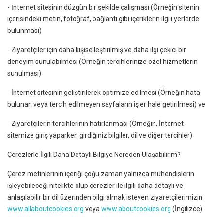
- İnternet sitesinin düzgün bir şekilde çalışması (Örneğin sitenin
içerisindeki metin, fotoğraf, bağlantı gibi içeriklerin ilgili yerlerde
bulunması)
- Ziyaretçiler için daha kişiselleştirilmiş ve daha ilgi çekici bir
deneyim sunulabilmesi (Örneğin tercihlerinize özel hizmetlerin
sunulması)
- İnternet sitesinin geliştirilerek optimize edilmesi (Örneğin hata
bulunan veya tercih edilmeyen sayfaların işler hale getirilmesi) ve
- Ziyaretçilerin tercihlerinin hatırlanması (Örneğin, İnternet
sitemize giriş yaparken girdiğiniz bilgiler, dil ve diğer tercihler)
Çerezlerle İlgili Daha Detaylı Bilgiye Nereden Ulaşabilirim?
Çerez metinlerinin içeriği çoğu zaman yalnızca mühendislerin
işleyebileceği nitelikte olup çerezler ile ilgili daha detaylı ve
anlaşılabilir bir dil üzerinden bilgi almak isteyen ziyaretçilerimizin
www.allaboutcookies.org
veya
www.aboutcookies.org
(İngilizce)