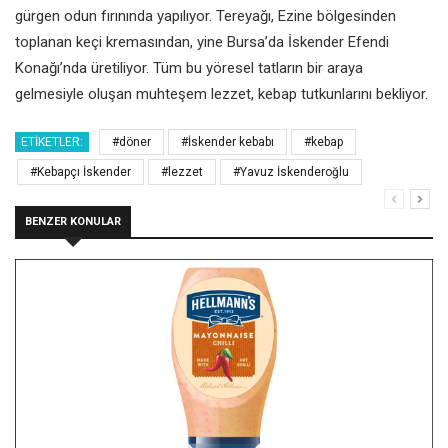
gürgen odun fırınında yapılıyor. Tereyağı, Ezine bölgesinden
toplanan keçi kremasından, yine Bursa’da İskender Efendi
Konağı’nda üretiliyor. Tüm bu yöresel tatların bir araya
gelmesiyle oluşan muhteşem lezzet, kebap tutkunlarını bekliyor.
ETIKETLER:
#döner
#İskender kebabı
#kebap
#Kebapçı İskender
#lezzet
#Yavuz İskenderoğlu
BENZER KONULAR