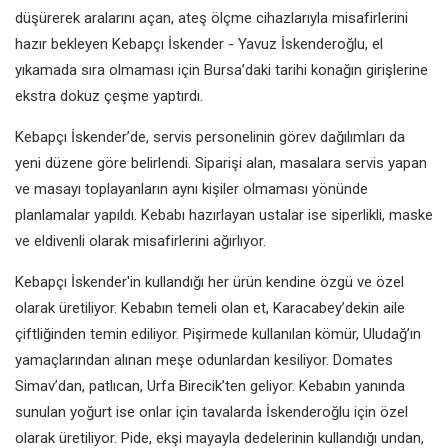
düşürerek aralarını açan, ateş ölçme cihazlarıyla misafirlerini
hazır bekleyen Kebapçı İskender - Yavuz İskenderoğlu, el
yıkamada sıra olmaması için Bursa’daki tarihi konağın girişlerine
ekstra dokuz çeşme yaptırdı.
Kebapçı İskender’de, servis personelinin görev dağılımları da
yeni düzene göre belirlendi. Siparişi alan, masalara servis yapan
ve masayı toplayanların aynı kişiler olmaması yönünde
planlamalar yapıldı. Kebabı hazırlayan ustalar ise siperlikli, maske
ve eldivenli olarak misafirlerini ağırlıyor.
Kebapçı İskender'in kullandığı her ürün kendine özgü ve özel
olarak üretiliyor. Kebabın temeli olan et, Karacabey’dekin aile
çiftliğinden temin ediliyor. Pişirmede kullanılan kömür, Uludağ’ın
yamaçlarından alınan meşe odunlardan kesiliyor. Domates
Simav’dan, patlıcan, Urfa Birecik’ten geliyor. Kebabın yanında
sunulan yoğurt ise onlar için tavalarda İskenderoğlu için özel
olarak üretiliyor. Pide, ekşi mayayla dedelerinin kullandığı undan,