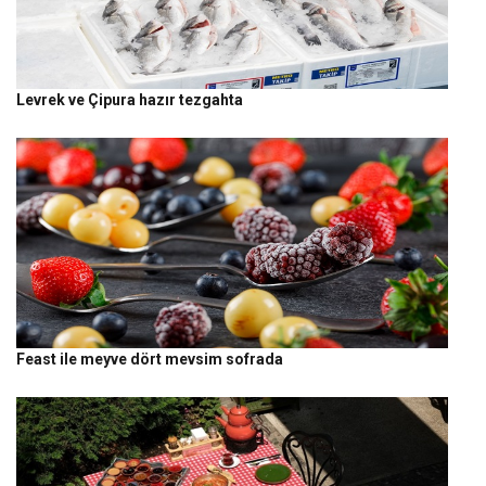
Levrek ve Çipura hazır tezgahta
Feast ile meyve dört mevsim sofrada