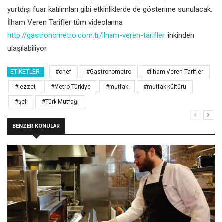
yurtdışı fuar katılımları gibi etkinliklerde de gösterime sunulacak.
İlham Veren Tarifler tüm videolarına
http://gastronometro.com.tr/ilham-veren-tarifler
linkinden
ulaşılabiliyor.
ETIKETLER:
#chef
#Gastronometro
#İlham Veren Tarifler
#lezzet
#Metro Türkiye
#mutfak
#mutfak kültürü
#şef
#Türk Mutfağı
BENZER KONULAR