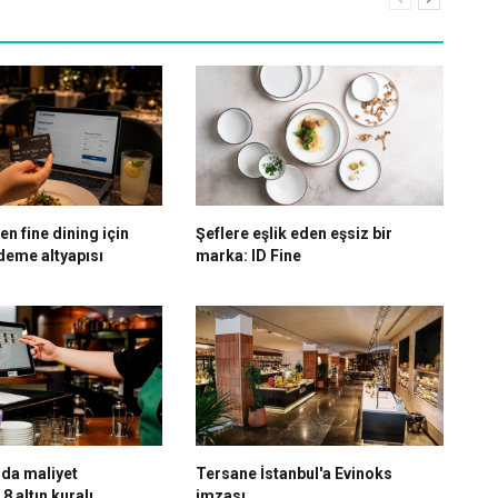
n fine dining için
Şeflere eşlik eden eşsiz bir
Tü
ödeme altyapısı
marka: ID Fine
bi
da maliyet
Tersane İstanbul'a Evinoks
Ko
8 altın kuralı
imzası
mu