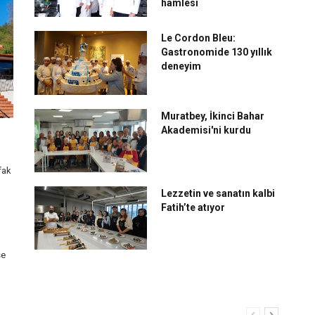
hamlesi
Le Cordon Bleu:
Gastronomide 130 yıllık
deneyim
Muratbey, İkinci Bahar
Akademisi'ni kurdu
fak
Lezzetin ve sanatın kalbi
Fatih’te atıyor
se