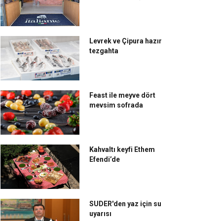
Levrek ve Çipura hazır
tezgahta
Feast ile meyve dört
rk gıda sektöründe yeni bir güç
Evinoks’tan gastronomiye yeni
mevsim sofrada
rliği: TURGİD
bir soluk: Yenilikçi Kombi Grill
Kahvaltı keyfi Ethem
Efendi’de
SUDER'den yaz için su
rkmaz, kültürü ve değeri
NG Kütahya Seramik ve Kütahya
uyarısı
tfaklara taşıyor
Porselen'den Türk tasarımının