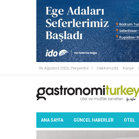
06 Ağustos 2026, Perşembe
Hakkımızda
Künye
ANA SAYFA
GÜNCEL HABERLER
OTEL