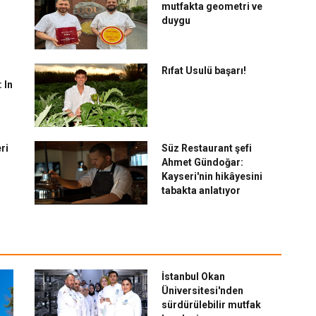
mutfakta geometri ve
duygu
Rıfat Usulü başarı!
 In
ri
Süz Restaurant şefi
Ahmet Gündoğar:
Kayseri'nin hikâyesini
tabakta anlatıyor
İstanbul Okan
Üniversitesi'nden
sürdürülebilir mutfak