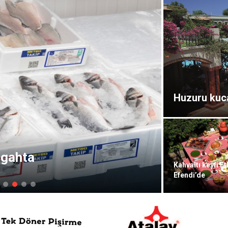
Huzuru kuc
zgahta
Feast il
Kahvaltı keyfi E
Efendi’de