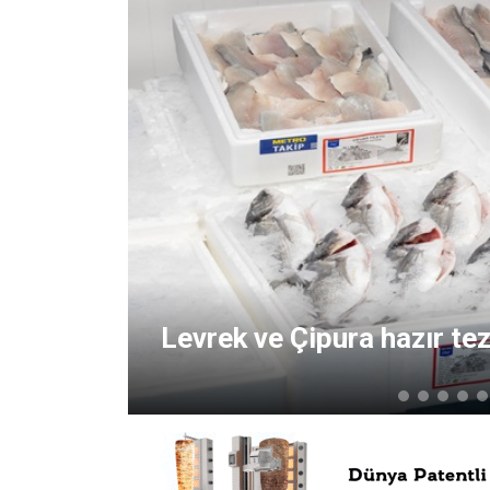
Levrek ve Çipura hazır te