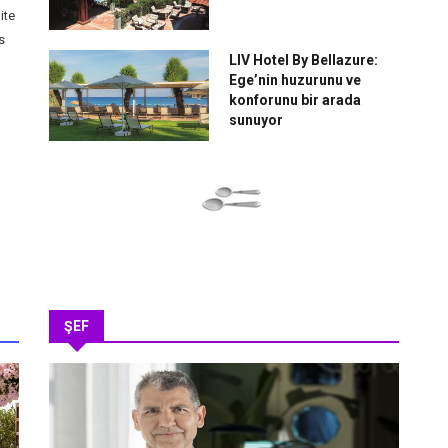
ite
s
LIV Hotel By Bellazure:
Ege’nin huzurunu ve
konforunu bir arada
sunuyor
ŞEF