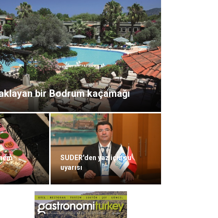
aklayan bir Bodrum kaçamağı
e meyve dört mevsim sofrada
them
SUDER'den yaz için su
uyarısı