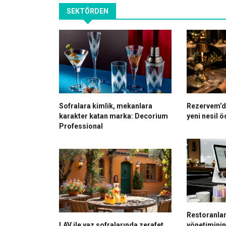
SEKTÖRDEN
Sofralara kimlik, mekanlara
Rezervem’de
karakter katan marka: Decorium
yeni nesil 
Professional
Restoranlar
LAV ile yaz sofralarında zerafet
yönetiminin 