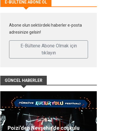
E-BÜLTENE ABONE OL
Abone olun sektördeki haberler e-posta
adresinize gelsin!
E-Bültene Abone Olmak için
tıklayın
GÜNCEL HABERLER
Poizi’den Nevşehir’de coşkulu