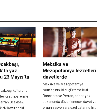
Ocakbaşı,
Meksika ve
k’ta yaz
Mezopotamya lezzetleri
u 23 Mayıs’ta
davetlerde
Meksika ve Mezopotamya
mutfağının iki güçlü temsilcisi
ocakbaşı kültürünü
Ranchero ve Perran, bahar-yaz
leyici atmosferiyle
sezonunda düzenlenecek davet ve
Perran Ocakbaşı,
organizasyonlara özel catering hi...
lkicik Koyu’ndaki