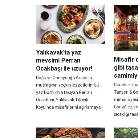
Yalıkavak'ta yaz
Misafir d
mevsimi Perran
gibi tas
Ocakbaşı ile uzuyor!
samimiy
Doğu ve Güneydoğu Anadolu
Ranchero’nun
mutfağının seçkin lezzetlerini bu
Tanyeri & Go
yaz Bodrum'a taşıyan Perran
mimar üyesi 
Ocakbaşı, Yalıkavak Tilkicik
González, mi
Koyu'nda misafirlerini ağırlamaya...
sıcaklığı tas