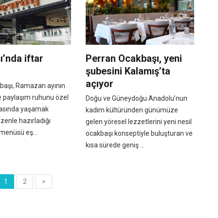
’nda iftar
Perran Ocakbaşı, yeni
şubesini Kalamış’ta
açıyor
başı, Ramazan ayının
e paylaşım ruhunu özel
Doğu ve Güneydoğu Anadolu’nun
frasında yaşamak
kadim kültüründen günümüze
özenle hazırladığı
gelen yöresel lezzetlerini yeni nesil
 menüsü eş...
ocakbaşı konseptiyle buluşturan ve
kısa sürede geniş ...
1
2
>