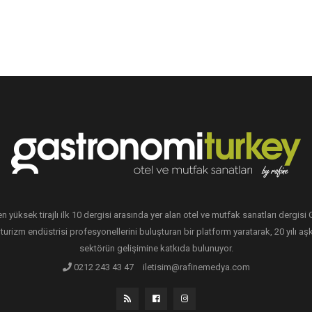
en yüksek tirajlı ilk 10 dergisi arasında yer alan otel ve mutfak sanatları dergis
 turizm endüstrisi profesyonellerini buluşturan bir platform yaratarak, 20 yılı aşk
sektörün gelişimine katkıda bulunuyor.
0212 243 43 47
iletisim@rafinemedya.com