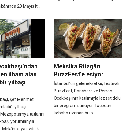
ânında 23 Mayıs it...
Ocakbaşı’ndan
Meksika Rüzgârı
en ilham alan
BuzzFest’e esiyor
ir yılbaşı
İstanbul’un geleneksel kış festivali
BuzzFest, Ranchero ve Perran
Ocakbaşı’nın katılımıyla lezzet dolu
başı, şef Mehmet
bir program sunuyor. Tacodan
ırladığı yılbaşı
kebaba uzanan bu ö...
Mezopotamya tatlarını
başı yorumlarıyla
. Mekân veya evde k...