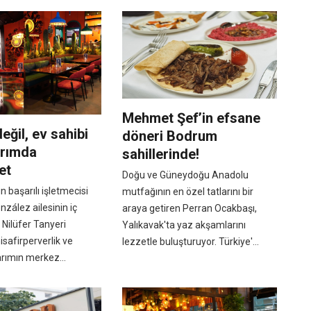
Mehmet Şef’in efsane
eğil, ev sahibi
döneri Bodrum
arımda
sahillerinde!
et
Doğu ve Güneydoğu Anadolu
 başarılı işletmecisi
mutfağının en özel tatlarını bir
nzález ailesinin iç
araya getiren Perran Ocakbaşı,
Nilüfer Tanyeri
Yalıkavak'ta yaz akşamlarını
safirperverlik ve
lezzetle buluşturuyor. Türkiye'...
arımın merkez...