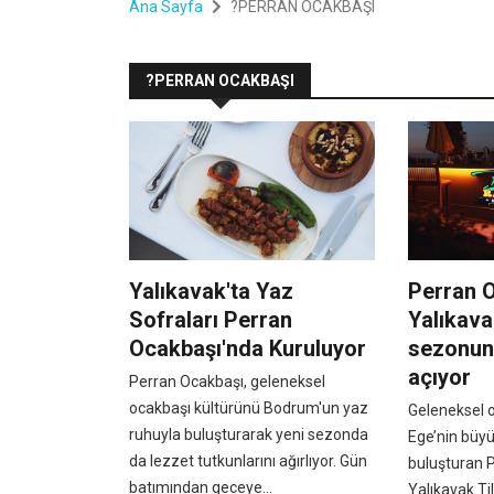
Ana Sayfa
?PERRAN OCAKBAŞI
?PERRAN OCAKBAŞI
Yalıkavak'ta Yaz
Perran 
Sofraları Perran
Yalıkava
Ocakbaşı'nda Kuruluyor
sezonun
açıyor
Perran Ocakbaşı, geleneksel
ocakbaşı kültürünü Bodrum'un yaz
Geleneksel 
ruhuyla buluşturarak yeni sezonda
Ege’nin büyü
da lezzet tutkunlarını ağırlıyor. Gün
buluşturan 
batımından geceye...
Yalıkavak Ti