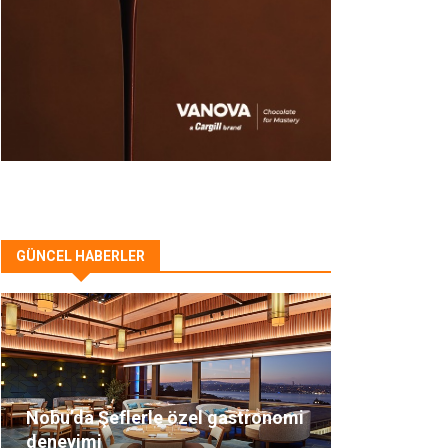
GÜNCEL HABERLER
Nobu’da Şeflerle özel gastronomi
deneyimi