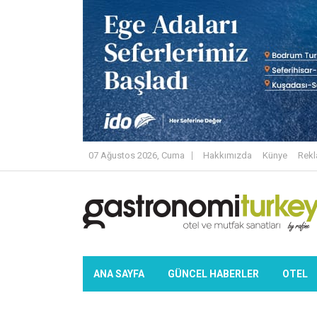
07 Ağustos 2026, Cuma
Hakkımızda
Künye
Rek
ANA SAYFA
GÜNCEL HABERLER
OTEL