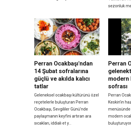
sezonluk mek
Perran Ocakbaşı'ndan
Perran 
14 Şubat sofralarına
gelenekt
güçlü ve akılda kalıcı
modern b
tatlar
sofrası
Geleneksel ocakbaşı kültürünü özel
Perran Ocak
reçetelerle buluşturan Perran
Keskin’in haz
Ocakbaşı, Sevgililer Günü’nde
menüsünde 
paylaşmanın keyfini artıran ara
modern ocak
sıcakları, iddialı et y...
buluşturuyor