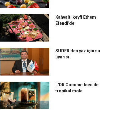
Kahvaltı keyfi Ethem
Efendi’de
SUDER'den yaz için su
uyarısı
L'OR Coconut Iced ile
tropikal mola