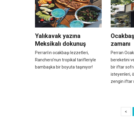
Yalıkavak yazına
Ocakbaşı
Meksikalı dokunuş
zamanı
Perran’ın ocakbaşı lezzetleri,
Perran Ocak
Ranchero’nun tropikal tarifleriyle
bereketini v
bambaşka bir boyuta taşınıyor!
bir iftar so
isteyenleri, 
zengin iftar
<