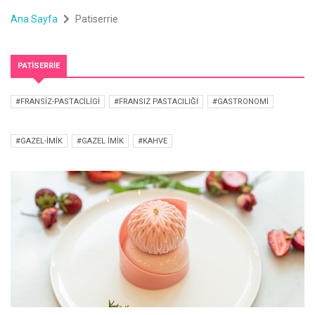
Ana Sayfa
Patiserrie
PATISERRIE
#FRANSIZ-PASTACILIGI
#FRANSIZ PASTACILIĞI
#GASTRONOMI
#GAZEL-IMIK
#GAZEL İMIK
#KAHVE