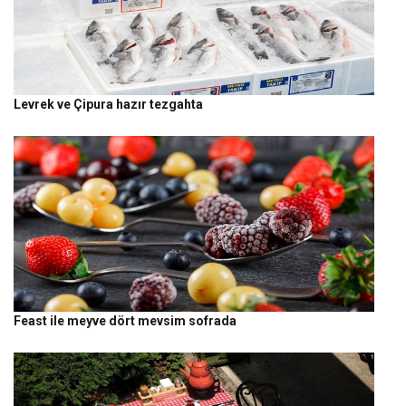
Levrek ve Çipura hazır tezgahta
Feast ile meyve dört mevsim sofrada