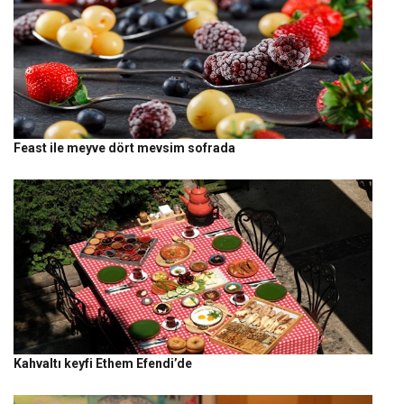
Feast ile meyve dört mevsim sofrada
Kahvaltı keyfi Ethem Efendi’de