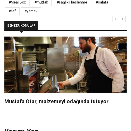
#Meal Box
#mutfak
#sağlıklı beslenme
#salata
#şef
#yemek
BENZER KONULAR
Mustafa Otar, malzemeyi odağında tutuyor