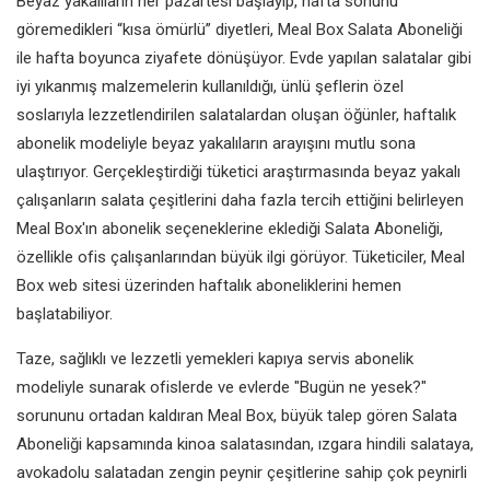
Beyaz yakalıların her pazartesi başlayıp, hafta sonunu
göremedikleri “kısa ömürlü” diyetleri, Meal Box Salata Aboneliği
ile hafta boyunca ziyafete dönüşüyor. Evde yapılan salatalar gibi
iyi yıkanmış malzemelerin kullanıldığı, ünlü şeflerin özel
soslarıyla lezzetlendirilen salatalardan oluşan öğünler, haftalık
abonelik modeliyle beyaz yakalıların arayışını mutlu sona
ulaştırıyor. Gerçekleştirdiği tüketici araştırmasında beyaz yakalı
çalışanların salata çeşitlerini daha fazla tercih ettiğini belirleyen
Meal Box'ın abonelik seçeneklerine eklediği Salata Aboneliği,
özellikle ofis çalışanlarından büyük ilgi görüyor. Tüketiciler, Meal
Box web sitesi üzerinden haftalık aboneliklerini hemen
başlatabiliyor.
Taze, sağlıklı ve lezzetli yemekleri kapıya servis abonelik
modeliyle sunarak ofislerde ve evlerde "Bugün ne yesek?"
sorununu ortadan kaldıran Meal Box, büyük talep gören Salata
Aboneliği kapsamında kinoa salatasından, ızgara hindili salataya,
avokadolu salatadan zengin peynir çeşitlerine sahip çok peynirli