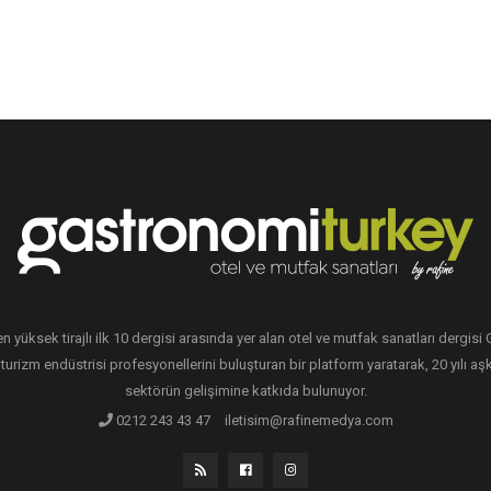
en yüksek tirajlı ilk 10 dergisi arasında yer alan otel ve mutfak sanatları dergis
 turizm endüstrisi profesyonellerini buluşturan bir platform yaratarak, 20 yılı aşk
sektörün gelişimine katkıda bulunuyor.
0212 243 43 47
iletisim@rafinemedya.com