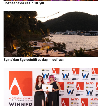
Bozcaada’da cazın 10. yılı
Syma’dan Ege esintili paylaşım sofrası