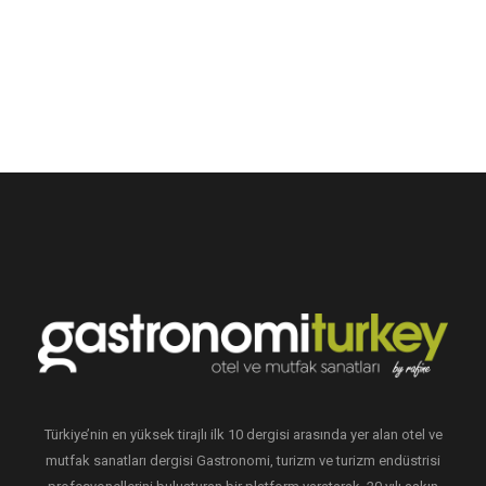
Türkiye’nin en yüksek tirajlı ilk 10 dergisi arasında yer alan otel ve
mutfak sanatları dergisi Gastronomi, turizm ve turizm endüstrisi