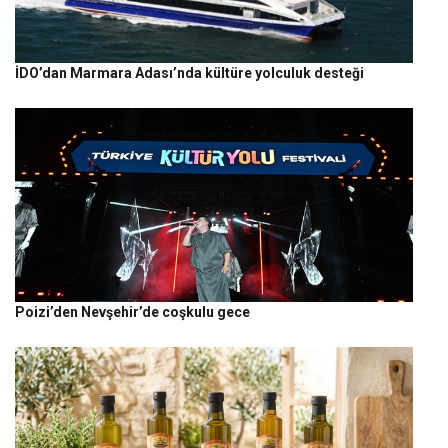
İDO’dan Marmara Adası’nda kültüre yolculuk desteği
Poizi’den Nevşehir’de coşkulu gece