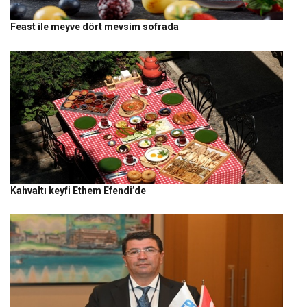
Feast ile meyve dört mevsim sofrada
Kahvaltı keyfi Ethem Efendi’de