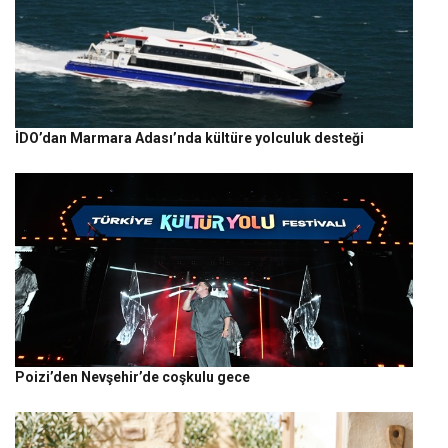
İDO’dan Marmara Adası’nda kültüre yolculuk desteği
Poizi’den Nevşehir’de coşkulu gece