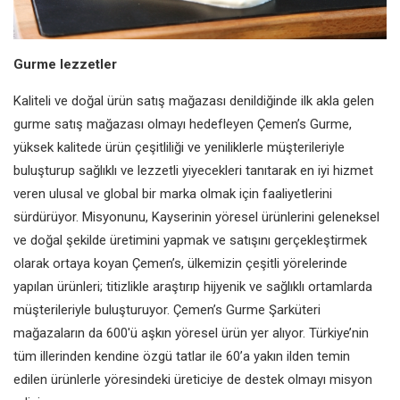
Gurme lezzetler
Kaliteli ve doğal ürün satış mağazası denildiğinde ilk akla gelen
gurme satış mağazası olmayı hedefleyen Çemen’s Gurme,
yüksek kalitede ürün çeşitliliği ve yeniliklerle müşterileriyle
buluşturup sağlıklı ve lezzetli yiyecekleri tanıtarak en iyi hizmet
veren ulusal ve global bir marka olmak için faaliyetlerini
sürdürüyor. Misyonunu, Kayserinin yöresel ürünlerini geleneksel
ve doğal şekilde üretimini yapmak ve satışını gerçekleştirmek
olarak ortaya koyan Çemen’s, ülkemizin çeşitli yörelerinde
yapılan ürünleri; titizlikle araştırıp hijyenik ve sağlıklı ortamlarda
müşterileriyle buluşturuyor. Çemen’s Gurme Şarküteri
mağazaların da 600'ü aşkın yöresel ürün yer alıyor. Türkiye’nin
tüm illerinden kendine özgü tatlar ile 60’a yakın ilden temin
edilen ürünlerle yöresindeki üreticiye de destek olmayı misyon