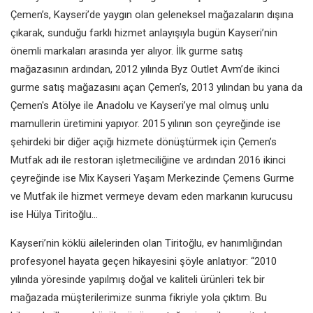
Çemen’s, Kayseri’de yaygın olan geleneksel mağazaların dışına
çıkarak, sunduğu farklı hizmet anlayışıyla bugün Kayseri’nin
önemli markaları arasında yer alıyor. İlk gurme satış
mağazasının ardından, 2012 yılında Byz Outlet Avm’de ikinci
gurme satış mağazasını açan Çemen’s, 2013 yılından bu yana da
Çemen's Atölye ile Anadolu ve Kayseri’ye mal olmuş unlu
mamullerin üretimini yapıyor. 2015 yılının son çeyreğinde ise
şehirdeki bir diğer açığı hizmete dönüştürmek için Çemen’s
Mutfak adı ile restoran işletmeciliğine ve ardından 2016 ikinci
çeyreğinde ise Mix Kayseri Yaşam Merkezinde Çemens Gurme
ve Mutfak ile hizmet vermeye devam eden markanın kurucusu
ise Hülya Tiritoğlu…
Kayseri’nin köklü ailelerinden olan Tiritoğlu, ev hanımlığından
profesyonel hayata geçen hikayesini şöyle anlatıyor: “2010
yılında yöresinde yapılmış doğal ve kaliteli ürünleri tek bir
mağazada müşterilerimize sunma fikriyle yola çıktım. Bu