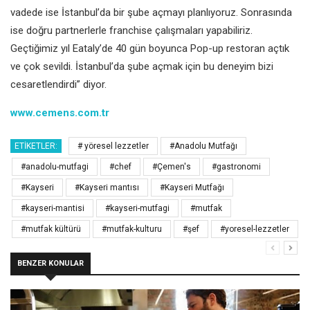
vadede ise İstanbul’da bir şube açmayı planlıyoruz. Sonrasında
ise doğru partnerlerle franchise çalışmaları yapabiliriz.
Geçtiğimiz yıl Eataly’de 40 gün boyunca Pop-up restoran açtık
ve çok sevildi. İstanbul’da şube açmak için bu deneyim bizi
cesaretlendirdi” diyor.
www.cemens.com.tr
ETIKETLER:
# yöresel lezzetler
#Anadolu Mutfağı
#anadolu-mutfagi
#chef
#Çemen's
#gastronomi
#Kayseri
#Kayseri mantısı
#Kayseri Mutfağı
#kayseri-mantisi
#kayseri-mutfagi
#mutfak
#mutfak kültürü
#mutfak-kulturu
#şef
#yoresel-lezzetler
BENZER KONULAR