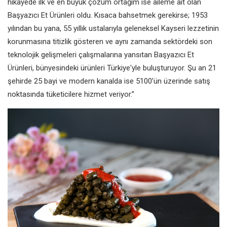
hikayede ilk ve en büyük çözüm ortağım ise aileme ait olan
Başyazıcı Et Ürünleri oldu. Kısaca bahsetmek gerekirse; 1953
yılından bu yana, 55 yıllık ustalarıyla geleneksel Kayseri lezzetinin
korunmasına titizlik gösteren ve aynı zamanda sektördeki son
teknolojik gelişmeleri çalışmalarına yansıtan Başyazıcı Et
Ürünleri, bünyesindeki ürünleri Türkiye'yle buluşturuyor. Şu an 21
şehirde 25 bayi ve modern kanalda ise 5100’ün üzerinde satış
noktasında tüketicilere hizmet veriyor.”