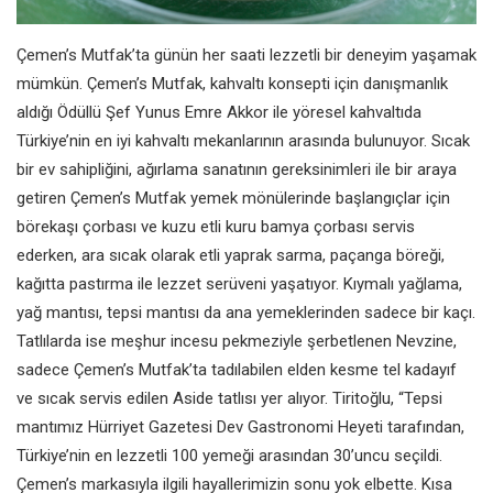
Çemen’s Mutfak’ta günün her saati lezzetli bir deneyim yaşamak
mümkün. Çemen’s Mutfak, kahvaltı konsepti için danışmanlık
aldığı Ödüllü Şef Yunus Emre Akkor ile yöresel kahvaltıda
Türkiye’nin en iyi kahvaltı mekanlarının arasında bulunuyor. Sıcak
bir ev sahipliğini, ağırlama sanatının gereksinimleri ile bir araya
getiren Çemen’s Mutfak yemek mönülerinde başlangıçlar için
börekaşı çorbası ve kuzu etli kuru bamya çorbası servis
ederken, ara sıcak olarak etli yaprak sarma, paçanga böreği,
kağıtta pastırma ile lezzet serüveni yaşatıyor. Kıymalı yağlama,
yağ mantısı, tepsi mantısı da ana yemeklerinden sadece bir kaçı.
Tatlılarda ise meşhur incesu pekmeziyle şerbetlenen Nevzine,
sadece Çemen’s Mutfak’ta tadılabilen elden kesme tel kadayıf
ve sıcak servis edilen Aside tatlısı yer alıyor. Tiritoğlu, “Tepsi
mantımız Hürriyet Gazetesi Dev Gastronomi Heyeti tarafından,
Türkiye’nin en lezzetli 100 yemeği arasından 30’uncu seçildi.
Çemen’s markasıyla ilgili hayallerimizin sonu yok elbette. Kısa