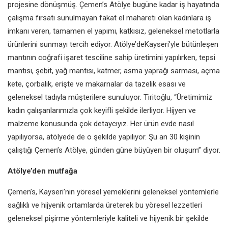
projesine dönüşmüş. Çemen’s Atölye bugüne kadar iş hayatında
çalışma fırsatı sunulmayan fakat el mahareti olan kadınlara iş
imkanı veren, tamamen el yapımı, katkısız, geleneksel metotlarla
ürünlerini sunmayı tercih ediyor. Atölye’deKayseri’yle bütünleşen
mantının coğrafi işaret tesciline sahip üretimini yapılırken, tepsi
mantısı, şebit, yağ mantısı, katmer, asma yaprağı sarması, açma
kete, çorbalık, erişte ve makarnalar da tazelik esası ve
geleneksel tadıyla müşterilere sunuluyor. Tiritoğlu, “Üretimimiz
kadın çalışanlarımızla çok keyifli şekilde ilerliyor. Hijyen ve
malzeme konusunda çok detaycıyız. Her ürün evde nasıl
yapılıyorsa, atölyede de o şekilde yapılıyor. Şu an 30 kişinin
çalıştığı Çemen’s Atölye, günden güne büyüyen bir oluşum” diyor.
Atölye’den mutfağa
Çemen’s, Kayseri’nin yöresel yemeklerini geleneksel yöntemlerle
sağlıklı ve hijyenik ortamlarda üreterek bu yöresel lezzetleri
geleneksel pişirme yöntemleriyle kaliteli ve hijyenik bir şekilde