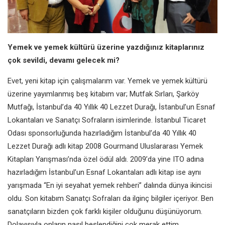
Yemek ve yemek kültürü üzerine yazdığınız kitaplarınız
çok sevildi, devamı gelecek mi?
Evet, yeni kitap için çalışmalarım var. Yemek ve yemek kültürü
üzerine yayımlanmış beş kitabım var; Mutfak Sırları, Şarköy
Mutfağı, İstanbul’da 40 Yıllık 40 Lezzet Durağı, İstanbul’un Esnaf
Lokantaları ve Sanatçı Sofraların isimlerinde. İstanbul Ticaret
Odası sponsorluğunda hazırladığım İstanbul’da 40 Yıllık 40
Lezzet Durağı adlı kitap 2008 Gourmand Uluslararası Yemek
Kitapları Yarışması’nda özel ödül aldı. 2009’da yine ITO adına
hazırladığım İstanbul’un Esnaf Lokantaları adlı kitap ise aynı
yarışmada “En iyi seyahat yemek rehberi” dalında dünya ikincisi
oldu. Son kitabım Sanatçı Sofraları da ilginç bilgiler içeriyor. Ben
sanatçıların bizden çok farklı kişiler olduğunu düşünüyorum.
Dolayısıyla onların nasıl beslendiğini çok merak ettim.