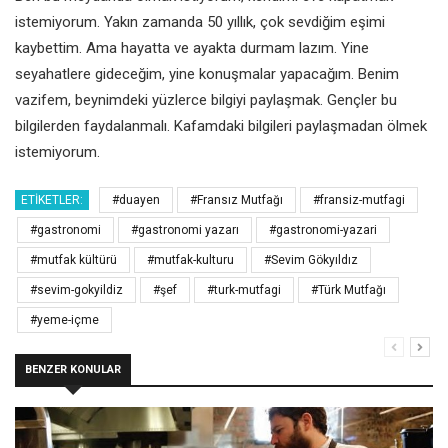
istemiyorum. Yakın zamanda 50 yıllık, çok sevdiğim eşimi
kaybettim. Ama hayatta ve ayakta durmam lazım. Yine
seyahatlere gideceğim, yine konuşmalar yapacağım. Benim
vazifem, beynimdeki yüzlerce bilgiyi paylaşmak. Gençler bu
bilgilerden faydalanmalı. Kafamdaki bilgileri paylaşmadan ölmek
istemiyorum.
ETIKETLER:
#duayen
#Fransız Mutfağı
#fransiz-mutfagi
#gastronomi
#gastronomi yazarı
#gastronomi-yazari
#mutfak kültürü
#mutfak-kulturu
#Sevim Gökyıldız
#sevim-gokyildiz
#şef
#turk-mutfagi
#Türk Mutfağı
#yeme-içme
BENZER KONULAR