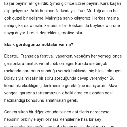
kaşar peyniri alır gelirdik. Şimdi gidince Ezine peyniri, Kars kaşarı
alıp geliyoruz. Artık bunların farkındayız. Türk Mutfağı adına bu
çok güzel bir gelişme. Malımıza sahip çıkıyoruz. Herkes malına
sahip çıkarsa o malın kalitesi artar. Başkası da böylece o ürüne
saygı duyar. Üretici desteklenir, motive olur.
Eksik gördüğünüz noktalar var mı?
Elbette… Fransa’da festivali yaparken, yaptığım her yemeği önce
garsonlara tanıttık ve tattırdık örneğin. Burada ise birçok
mekanda garsonun sunduğu yemek hakkında hiç bilgisi olmuyor.
Dolayısıyla misafir bir soru sorduğunda cevap veremiyor. Bu
konudaki eksikliğin giderilmesine gerektiğine inanıyorum. Mavi
yengeci garsona tattıramazsınız belki ama en azından nasıl
hazırlandığı konusunu anlatmaları gerek.
Canımı sıkan bir diğer konuda bilinen cafe’lerin neredeyse
hepsinin birbiriyle aynı olması. Kendilerine has bir şey
yapmıyorlar. Fransa’da ise cafe hangi seviyede olursa olsun