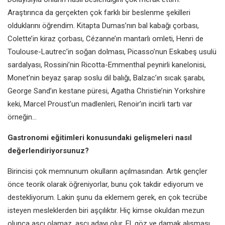
Araştırınca da gerçekten çok farklı bir beslenme şekilleri
olduklarını öğrendim. Kitapta Dumas’nın bal kabağı çorbası,
Colette’in kiraz çorbası, Cézanne’ın mantarlı omleti, Henri de
Toulouse-Lautrec’in soğan dolması, Picasso’nun Eskabeş usulü
sardalyası, Rossini’nin Ricotta-Emmenthal peynirli kanelonisi,
Monet’nin beyaz şarap soslu dil balığı, Balzac’ın sıcak şarabı,
George Sand’ın kestane püresi, Agatha Christie’nin Yorkshire
keki, Marcel Proust’un madlenleri, Renoir’ın incirli tartı var
örneğin…
Gastronomi eğitimleri konusundaki gelişmeleri nasıl
değerlendiriyorsunuz?
Birincisi çok memnunum okulların açılmasından. Artık gençler
önce teorik olarak öğreniyorlar, bunu çok takdir ediyorum ve
destekliyorum. Lakin şunu da eklemem gerek, en çok tecrübe
isteyen mesleklerden biri aşçılıktır. Hiç kimse okuldan mezun
olunca aşçı olamaz, aşçı adayı olur. El, göz ve damak alışması