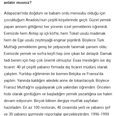
anlatır mısınız?
Adapazarı’nda doğdum ve babam ordu mensubu olduğu için
çocukluğum Anadolu’nun çeşitli köşelerinde geçti. Güzel yemek
yapan annem gittiğimiz her yörenin özel yemeklerini öğrenirdi.
Evimizde hem Antep işi içli köfte, hem Tokat usulü madımak
hem de Ege usulü zeytinyağlı enginar pişirilirdi. Böylece Türk
Mutfağı yemeklerini geniş bir yelpazede tanımak şansım oldu.
Evimizde yemek ve sofra keyfi hep öne çıkan bir detaydı. Damak
tadı benim için hep çok önemli olmuştur. Esas mesleğim ise dış
ticaret. 40 yıl çeşitli yabancı firmada dış ticaret müdürü olarak
çalıştım. Yurtdışı eğitimimin bir kısmını Belçika ve Fransa’da
yaptım. Yanında kaldığım ailedeki anne de lokantacıydı. Böylece
Fransız Mutfağı’nı uygulayarak çok yakından öğrendim. Önceleri
hobi olarak gördüğüm ve başladığım yemek yazarlığına ise halen
devam ediyorum. Birçok bilinen dergiye mutfak sayfaları
hazırladım. En az 100 restoran, 40 civarında yerli ve yabancı şef
ve 30 yabancı gurmeyle röportajlar gerçekleştirdim. 1996-1999