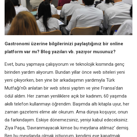
Gastronomi üzerine bilgilerinizi paylaştığınız bir online
platform var mı? Blog yazıları vb. yazıyor musunuz?
Evet, bunu yapmaya çalışıyorum ve teknolojik kısmında genç
birinden yardım alıyorum. Bundan yıllar önce web siteleri yeni
yeni çıkıyorken, ben yine bir arkadaşımın yardımıyla Türk
Mutfağı’n0ı anlatan bir web sitesi yaptım ve yine Fransa’dan
ödül aldım. Her zaman yeniliklere açık bir kadınım; 60 yaşımda
akıllı telefon kullanmayı öğrendim. Başımda altı kitapla uyur, her
zaman gazetemi elime alır okurum. Ama dünya koşuyor, onun
da farkındayım. Eskiye dönemezsiniz, yeniyi kabul edeceksiniz.
Ziya Paşa, ‘Davranmayacak kimse bu meydana atılmaz’ demiş.
Ben bu meydanda olmak istiyorum, kendimi eve kapatmak