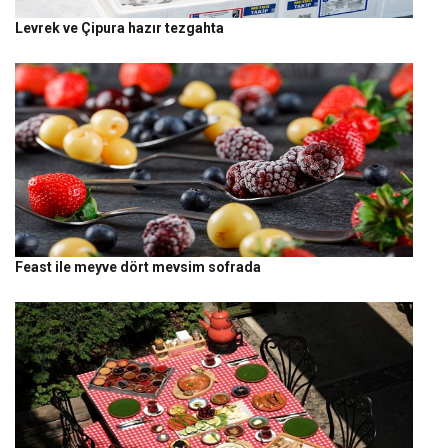
Levrek ve Çipura hazır tezgahta
Feast ile meyve dört mevsim sofrada