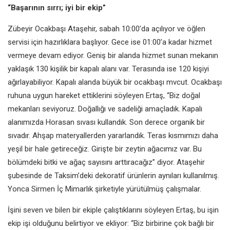
“Başarının sırrı; iyi bir ekip”
Zübeyir Ocakbaşı Ataşehir, sabah 10:00’da açılıyor ve öğlen
servisi için hazırlıklara başlıyor. Gece ise 01:00’a kadar hizmet
vermeye devam ediyor. Geniş bir alanda hizmet sunan mekanın
yaklaşık 130 kişilik bir kapalı alanı var. Terasında ise 120 kişiyi
ağırlayabiliyor. Kapalı alanda büyük bir ocakbaşı mvcut. Ocakbaşı
ruhuna uygun hareket ettiklerini söyleyen Ertaş, “Biz doğal
mekanları seviyoruz. Doğallığı ve sadeliği amaçladık. Kapalı
alanımızda Horasan sıvası kullandık. Son derece organik bir
sıvadır. Ahşap materyallerden yararlandık. Teras kısmımızı daha
yeşil bir hale getireceğiz. Girişte bir zeytin ağacımız var. Bu
bölümdeki bitki ve ağaç sayısını arttıracağız” diyor. Ataşehir
şubesinde de Taksim’deki dekoratif ürünlerin aynıları kullanılmış.
Yonca Sirmen İç Mimarlık şirketiyle yürütülmüş çalışmalar.
İşini seven ve bilen bir ekiple çalıştıklarını söyleyen Ertaş, bu işin
ekip işi olduğunu belirtiyor ve ekliyor: “Biz birbirine çok bağlı bir