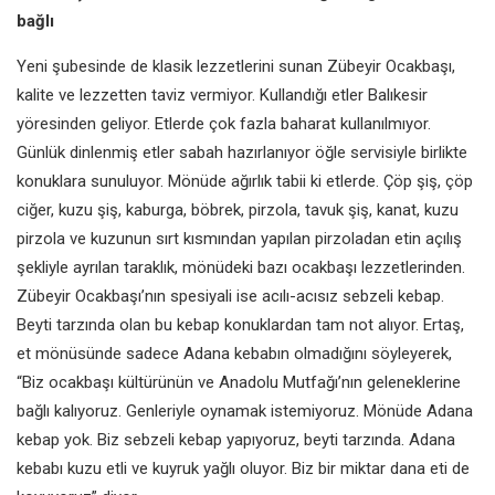
bağlı
Yeni şubesinde de klasik lezzetlerini sunan Zübeyir Ocakbaşı,
kalite ve lezzetten taviz vermiyor. Kullandığı etler Balıkesir
yöresinden geliyor. Etlerde çok fazla baharat kullanılmıyor.
Günlük dinlenmiş etler sabah hazırlanıyor öğle servisiyle birlikte
konuklara sunuluyor. Mönüde ağırlık tabii ki etlerde. Çöp şiş, çöp
ciğer, kuzu şiş, kaburga, böbrek, pirzola, tavuk şiş, kanat, kuzu
pirzola ve kuzunun sırt kısmından yapılan pirzoladan etin açılış
şekliyle ayrılan taraklık, mönüdeki bazı ocakbaşı lezzetlerinden.
Zübeyir Ocakbaşı’nın spesiyali ise acılı-acısız sebzeli kebap.
Beyti tarzında olan bu kebap konuklardan tam not alıyor. Ertaş,
et mönüsünde sadece Adana kebabın olmadığını söyleyerek,
“Biz ocakbaşı kültürünün ve Anadolu Mutfağı’nın geleneklerine
bağlı kalıyoruz. Genleriyle oynamak istemiyoruz. Mönüde Adana
kebap yok. Biz sebzeli kebap yapıyoruz, beyti tarzında. Adana
kebabı kuzu etli ve kuyruk yağlı oluyor. Biz bir miktar dana eti de