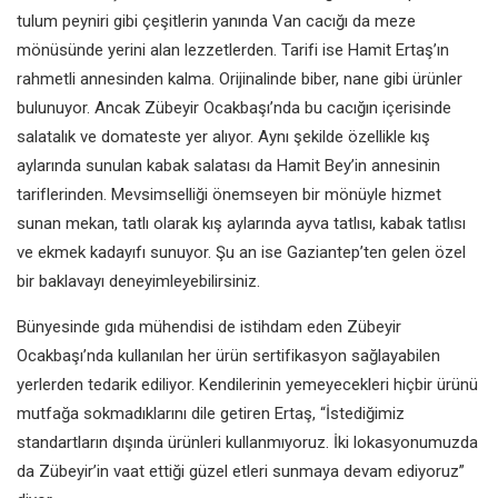
tulum peyniri gibi çeşitlerin yanında Van cacığı da meze
mönüsünde yerini alan lezzetlerden. Tarifi ise Hamit Ertaş’ın
rahmetli annesinden kalma. Orijinalinde biber, nane gibi ürünler
bulunuyor. Ancak Zübeyir Ocakbaşı’nda bu cacığın içerisinde
salatalık ve domateste yer alıyor. Aynı şekilde özellikle kış
aylarında sunulan kabak salatası da Hamit Bey’in annesinin
tariflerinden. Mevsimselliği önemseyen bir mönüyle hizmet
sunan mekan, tatlı olarak kış aylarında ayva tatlısı, kabak tatlısı
ve ekmek kadayıfı sunuyor. Şu an ise Gaziantep’ten gelen özel
bir baklavayı deneyimleyebilirsiniz.
Bünyesinde gıda mühendisi de istihdam eden Zübeyir
Ocakbaşı’nda kullanılan her ürün sertifikasyon sağlayabilen
yerlerden tedarik ediliyor. Kendilerinin yemeyecekleri hiçbir ürünü
mutfağa sokmadıklarını dile getiren Ertaş, “İstediğimiz
standartların dışında ürünleri kullanmıyoruz. İki lokasyonumuzda
da Zübeyir’in vaat ettiği güzel etleri sunmaya devam ediyoruz”