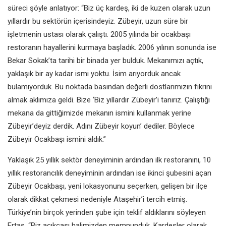
süreci şöyle anlatıyor: “Biz üç kardeş, iki de kuzen olarak uzun
yıllardır bu sektörün içerisindeyiz. Zübeyir, uzun süre bir
işletmenin ustası olarak çalıştı. 2005 yılında bir ocakbaşı
restoranın hayallerini kurmaya başladık. 2006 yılının sonunda ise
Bekar Sokak’ta tarihi bir binada yer bulduk. Mekanımızı açtık,
yaklaşık bir ay kadar ismi yoktu. İsim arıyorduk ancak
bulamıyorduk. Bu noktada basından değerli dostlarımızın fikrini
almak aklımıza geldi. Bize ‘Biz yıllardır Zübeyir’i tanırız. Çalıştığı
mekana da gittiğimizde mekanın ismini kullanmak yerine
Zübeyir’deyiz derdik. Adını Zübeyir koyun’ dediler. Böylece
Zübeyir Ocakbaşı ismini aldık.”
Yaklaşık 25 yıllık sektör deneyiminin ardından ilk restoranını, 10
yıllık restorancılık deneyiminin ardından ise ikinci şubesini açan
Zübeyir Ocakbaşı, yeni lokasyonunu seçerken, gelişen bir ilçe
olarak dikkat çekmesi nedeniyle Ataşehir’i tercih etmiş.
Türkiye’nin birçok yerinden şube için teklif aldıklarını söyleyen
Ertaş, “Biz açıkçası halimizden memnunduk. Kardeşler olarak