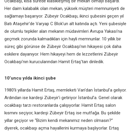
Ocakbaşı, kısa sürede klasikleşmiş bir mekan olmayı başardı.
Her daim kalabalık olan mekan, yüksek müşteri memnuniyeti de
sağlamayı başarıyor. Zübeyir Ocakbaşı, ikinci şubesini geçen yıl
Batı Ataşehir’de Varyap C Blok’un alt katında açtı. Yeni şubesiyle
de olumlu tepkiler alan mekanın müdavimleri Avrupa Yakası’na
geçmek zorunda kalmadıkları için hayli memnunlar. 10 yıllık bir
süreç gibi görünse de Zübeyir Ocakbaşı’nın hikayesi çok daha
eskilere dayanıyor. Hem hikayeyi hem de lezzetlerini Zübeyir
Ocakbaşı’nın kurucularından Hamit Ertaş’tan dinledik.
10’uncu yılda ikinci şube
1980’li yıllarda Hamit Ertaş, memleketi Van’dan İstanbul’a geliyor.
Ardından ise kardeşi Zübeyir’i getiriyor İstanbul’a. Genel olarak
ocakbaşı tarzı restoranlarda çalışıyorlar. Hamit Ertaş salon
kısmını seçiyor, kardeşi Zübeyir Ertaş ise mutfağa. Bu şekilde
yıllar geçiyor ve “Bizim kendi mekanımız neden olmasın?”
diyerek, ocakbaşı açma hayallerini kurmaya başlıyorlar. Ertaş