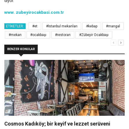
diyor.
www. zubeyirocakbasi.com.tr
ETIKETLER:
#et
#İstanbul mekanları
#kebap
#mangal
#mekan
#ocakbaşı
#restoran
#Zübeyir Ocakbaşı
BENZER KONULAR
Cosmos Kadıköy; bir keyif ve lezzet serüveni