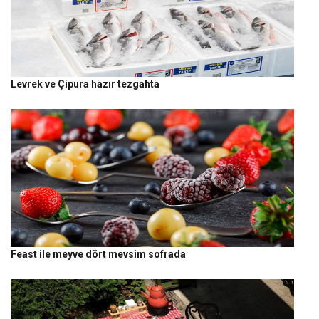
Levrek ve Çipura hazır tezgahta
Feast ile meyve dört mevsim sofrada