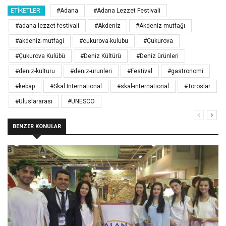
ETIKETLER:
#Adana
#Adana Lezzet Festivali
#adana-lezzet-festivali
#Akdeniz
#Akdeniz mutfağı
#akdeniz-mutfagi
#cukurova-kulubu
#Çukurova
#Çukurova Kulübü
#Deniz Kültürü
#Deniz ürünleri
#deniz-kulturu
#deniz-urunleri
#Festival
#gastronomi
#kebap
#Skal International
#skal-international
#Toroslar
#Uluslararası
#UNESCO
BENZER KONULAR