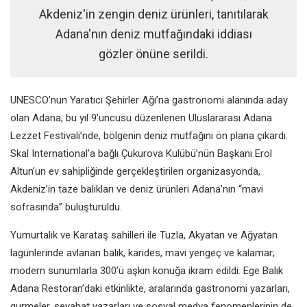
Akdeniz'in zengin deniz ürünleri, tanıtılarak
Adana'nın deniz mutfağındaki iddiası
gözler önüne serildi.
UNESCO’nun Yaratıcı Şehirler Ağı’na gastronomi alanında aday
olan Adana, bu yıl 9’uncusu düzenlenen Uluslararası Adana
Lezzet Festivali’nde, bölgenin deniz mutfağını ön plana çıkardı.
Skal International’a bağlı Çukurova Kulübü’nün Başkanı Erol
Altun’un ev sahipliğinde gerçekleştirilen organizasyonda,
Akdeniz’in taze balıkları ve deniz ürünleri Adana’nın “mavi
sofrasında” buluşturuldu.
Yumurtalık ve Karataş sahilleri ile Tuzla, Akyatan ve Ağyatan
lagünlerinde avlanan balık, karides, mavi yengeç ve kalamar;
modern sunumlarla 300’ü aşkın konuğa ikram edildi. Ege Balık
Adana Restoran’daki etkinlikte, aralarında gastronomi yazarları,
gurmeler, seyahat yazarları ve sosyal medya fenomenlerinin de