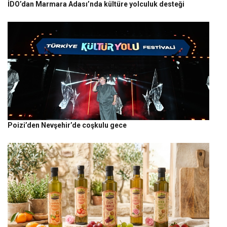
İDO’dan Marmara Adası’nda kültüre yolculuk desteği
Poizi’den Nevşehir’de coşkulu gece