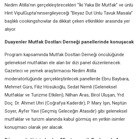
Nedim Atilla’nın gerçekleştirecekleri “İki Yaka Bir Mutfak” ve ünlü
Hint VipulGupta’nınsergileyeceği “Beyaz Dut Unlu Tavuk Masala”
başlıklı cookingshowlar da dikkat çeken etkinlikler arasında yer
alıyor.
Duayenler Mutfak Dostları Derneği panellerinde konuşacak
Program kapsamında Mutfak Dostları Derneği öncülüğünde
geleneksel mutfakları ele alan bir dizi panel düzenlenecek.
Gazeteci ve yemek araştırmacısı Nedim Atilla
moderatörlüğünde gerçekleştirilecek panellerde Ebru Baybara,
Mehmet Gürs, Filiz Hösükoğlu, Sedat Nemli (Geleneksel
Mutfaklar ve Turizme Etkileri); Nilhan Aras, Birol Uluşan, Yrd.
Doç. Dr. Ahmet Uhri (Coğrafya Kaderdir); P. Mary Işın, Neptün
Soyer, Ayfer Yavi (Geçmiş Geleceğin Atasıdır) gibi geleneksel
mutfaklar ve turizm alanında kabul görmüş en yetkin isimler
konuşmacı olarak yer alacak.