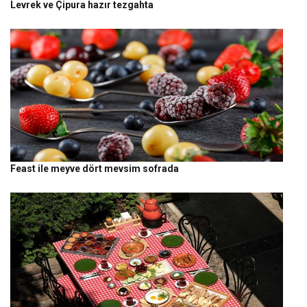
Levrek ve Çipura hazır tezgahta
Feast ile meyve dört mevsim sofrada