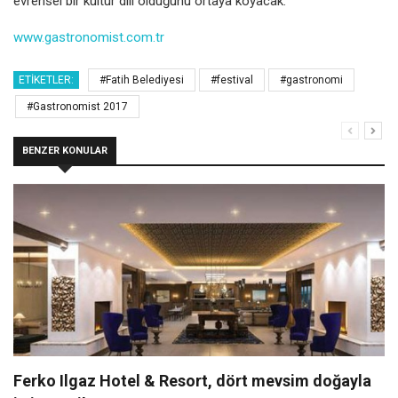
evrensel bir kültür dili olduğunu ortaya koyacak.
www.gastronomist.com.tr
ETIKETLER:
#Fatih Belediyesi
#festival
#gastronomi
#Gastronomist 2017
BENZER KONULAR
Ferko Ilgaz Hotel & Resort, dört mevsim doğayla