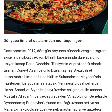
Dünyaca ünlü et ustalarından muhteşem şov
Gastronomist 2017, dört gün boyunca sürecek zengin program
akışıyla da dikkat çekiyor. Etkinlik kapsamında dünyaca ünlü
İtalyan kasap Dario Cecchini, Türkiye’nin et profesörü olarak
tanınan Cüneyt Asan ve ünlü kıtaları aşmış Brezilyalı et
ustasıAndre Lima de Luca birlikte Sultanahmet Meydanı’nda
muhteşem bir şova imza atacak. Yeni nesil ulusal şeflerden
Hazer Amani ve Siyez buğdayı üzerine çalışmaları ile tanınan
Mustafa Afacan’ın gerçekleştirecekleri “Anadolu’nun Genetiğiyle
Oynanmamış Buğdayları”; Yunan mutfağı uzmanı şef yazar
Maria Ekmekçioğlu ile Egeli yemek araştırmacısı ve gazeteci