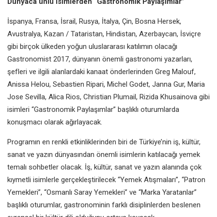
Dünyaca ünlü isimlerden “Gastronomik Paylaşımlar”
İspanya, Fransa, İsrail, Rusya, İtalya, Çin, Bosna Hersek,
Avustralya, Kazan / Tataristan, Hindistan, Azerbaycan, İsviçre
gibi birçok ülkeden yoğun uluslararası katılımın olacağı
Gastronomist 2017, dünyanın önemli gastronomi yazarları,
şefleri ve ilgili alanlardaki kanaat önderlerinden Greg Malouf,
Anissa Helou, Sebastien Ripari, Michel Godet, Janna Gur, Maria
Jose Sevilla, Alica Rios, Christian Plumail, Rizida Khusainova gibi
isimleri “Gastronomik Paylaşımlar” başlıklı oturumlarda
konuşmacı olarak ağırlayacak.
Programın en renkli etkinliklerinden biri de Türkiye’nin iş, kültür,
sanat ve yazın dünyasından önemli isimlerin katılacağı yemek
temalı sohbetler olacak. İş, kültür, sanat ve yazın alanında çok
kıymetli isimlerle gerçekleştirilecek “Yemek Atışmaları”, “Patron
Yemekleri”, “Osmanlı Saray Yemekleri” ve “Marka Yaratanlar”
başlıklı oturumlar, gastronominin farklı disiplinlerden beslenen