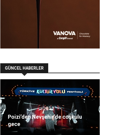
GÜNCEL HABERLER
Poizi’den Nevşehir’de coşkulu
gece