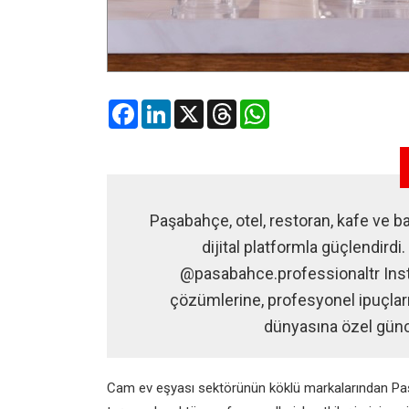
Facebook
LinkedIn
X
Threads
WhatsApp
Paşabahçe, otel, restoran, kafe ve ba
dijital platformla güçlendirdi
@pasabahce.professionaltr Inst
çözümlerine, profesyonel ipuçlar
dünyasına özel günce
Cam ev eşyası sektörünün köklü markalarından Paş