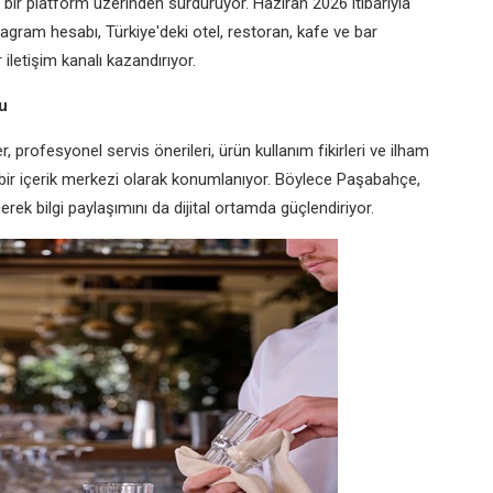
i bir platform üzerinden sürdürüyor. Haziran 2026 itibarıyla
agram hesabı, Türkiye'deki otel, restoran, kafe ve bar
 iletişim kanalı kazandırıyor.
u
 profesyonel servis önerileri, ürün kullanım fikirleri ve ilham
bir içerik merkezi olarak konumlanıyor. Böylece Paşabahçe,
ek bilgi paylaşımını da dijital ortamda güçlendiriyor.