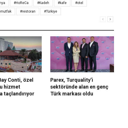
unya
#HoReCa
#Kadeh
#kafe
#otel
-mutfak
#restoran
#Türkiye
ay Conti, özel
Parex, Turquality’i
Sw
u hizmet
sektöründe alan en genç
İz
la taçlandırıyor
Türk markası oldu
Ce