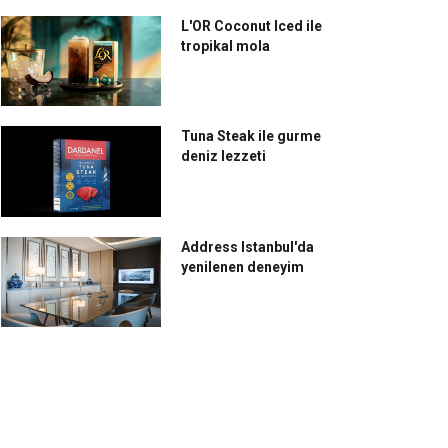
L'OR Coconut Iced ile
tropikal mola
Tuna Steak ile gurme
deniz lezzeti
Address Istanbul'da
yenilenen deneyim
issôtel Büyük Efes,
Mövenpick Hotel
mir’e 'Safehotels
Istanbul’da geleneksel
rtification'
iftar ziyafetleri