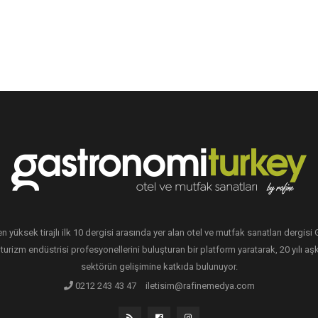
en yüksek tirajlı ilk 10 dergisi arasında yer alan otel ve mutfak sanatları dergis
 turizm endüstrisi profesyonellerini buluşturan bir platform yaratarak, 20 yılı aşk
sektörün gelişimine katkıda bulunuyor.
0212 243 43 47
iletisim@rafinemedya.com