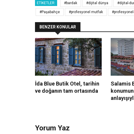
ETIKETLER:
#bardak
#dijital dünya
#dijital-d
#Paşabahçe
#profesyonel mutfak
#profesyonel
BENZER KONULAR
İda Blue Butik Otel, tarihin
Salamis B
ve doğanın tam ortasında
konumun
anlayışıy
Yorum Yaz