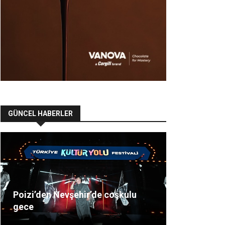
GÜNCEL HABERLER
Poizi’den Nevşehir’de coşkulu
gece