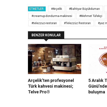
ETIKETLER:
#Arçelik
#Bahtiyar Büyükduman
#creamup-dondurma-makinesi
#Mehmet Tüfekçi
#telezzuz-restoran
#Telezzüz Restoran
#yaz 
BENZER KONULAR
Arçelik’ten profesyonel
5 Aralık 
Türk kahvesi makinesi;
Günü’nde
Telve Pro®
buluşma