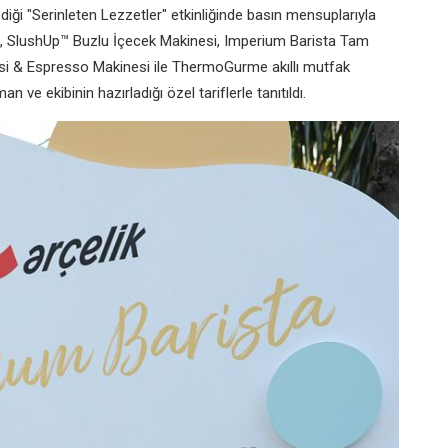
diği "Serinleten Lezzetler" etkinliğinde basın mensuplarıyla
, SlushUp™ Buzlu İçecek Makinesi, Imperium Barista Tam
i & Espresso Makinesi ile ThermoGurme akıllı mutfak
e ekibinin hazırladığı özel tariflerle tanıtıldı.