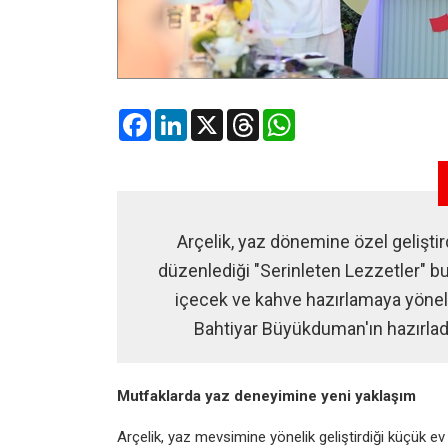
Facebook
LinkedIn
X
Threads
WhatsApp
Arçelik, yaz dönemine özel geliştird
düzenlediği "Serinleten Lezzetler" bu
içecek ve kahve hazırlamaya yöneli
Bahtiyar Büyükduman'ın hazırladı
Mutfaklarda yaz deneyimine yeni yaklaşım
Arçelik, yaz mevsimine yönelik geliştirdiği küçük e