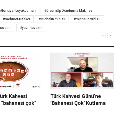
#bahtiyar-buyukduman
#CreamUp Dondurma Makinesi
#mehmet-tufekci
#Michelin Yıldızlı
#michelin-yildizli
mevsimi
#yaz-mevsimi
Türk Kahvesi
Türk Kahvesi Günü’ne
1K
 “bahanesi çok”
‘Bahanesi Çok’ Kutlama
Bi