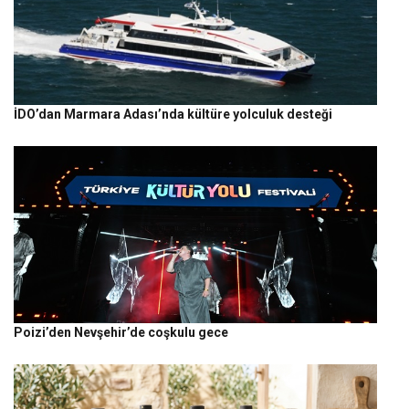
İDO’dan Marmara Adası’nda kültüre yolculuk desteği
Poizi’den Nevşehir’de coşkulu gece