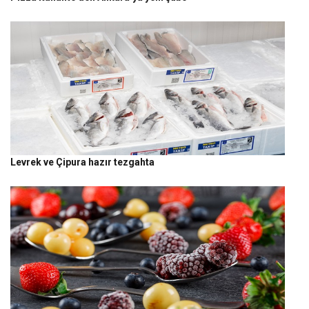
Levrek ve Çipura hazır tezgahta