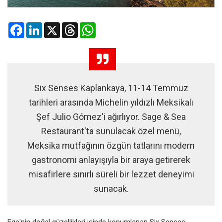
Facebook
LinkedIn
X
Threads
WhatsApp
Six Senses Kaplankaya, 11-14 Temmuz
tarihleri arasında Michelin yıldızlı Meksikalı
Şef Julio Gómez'i ağırlıyor. Sage & Sea
Restaurant'ta sunulacak özel menü,
Meksika mutfağının özgün tatlarını modern
gastronomi anlayışıyla bir araya getirerek
misafirlere sınırlı süreli bir lezzet deneyimi
sunacak.
Ege'nin doğal güzellikleri içinde konumlanan Six Senses