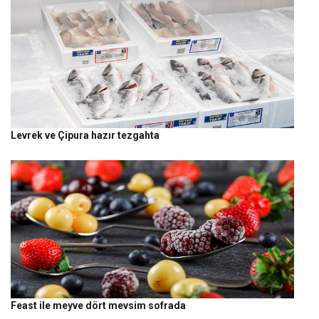
Levrek ve Çipura hazır tezgahta
Feast ile meyve dört mevsim sofrada