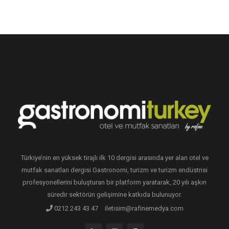
Türkiye’nin en yüksek tirajlı ilk 10 dergisi arasında yer alan otel ve
mutfak sanatları dergisi Gastronomi, turizm ve turizm endüstrisi
profesyonellerini buluşturan bir platform yaratarak, 20 yılı aşkın
süredir sektörün gelişimine katkıda bulunuyor.
0212 243 43 47
iletisim@rafinemedya.com