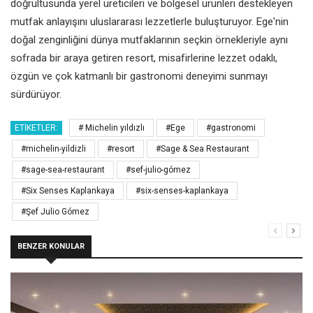
doğrultusunda yerel üreticileri ve bölgesel ürünleri destekleyen
mutfak anlayışını uluslararası lezzetlerle buluşturuyor. Ege'nin
doğal zenginliğini dünya mutfaklarının seçkin örnekleriyle aynı
sofrada bir araya getiren resort, misafirlerine lezzet odaklı,
özgün ve çok katmanlı bir gastronomi deneyimi sunmayı
sürdürüyor.
ETIKETLER:
# Michelin yıldızlı
#Ege
#gastronomi
#michelin-yildizli
#resort
#Sage & Sea Restaurant
#sage-sea-restaurant
#sef-julio-gómez
#Six Senses Kaplankaya
#six-senses-kaplankaya
#Şef Julio Gómez
BENZER KONULAR