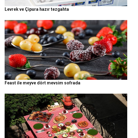
Levrek ve Çipura hazır tezgahta
Feast ile meyve dört mevsim sofrada