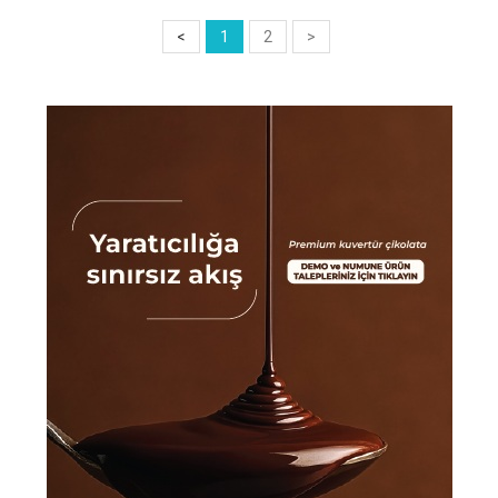
<
1
2
>