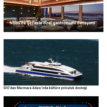
Nobu’da Şeflerle özel gastronomi deneyimi
İDO’dan Marmara Adası’nda kültüre yolculuk desteği