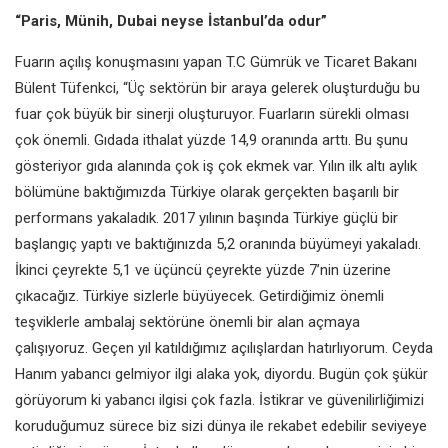
“Paris, Münih, Dubai neyse İstanbul’da odur”
Fuarın açılış konuşmasını yapan T.C Gümrük ve Ticaret Bakanı
Bülent Tüfenkci, “Üç sektörün bir araya gelerek oluşturduğu bu
fuar çok büyük bir sinerji oluşturuyor. Fuarların sürekli olması
çok önemli. Gıdada ithalat yüzde 14,9 oranında arttı. Bu şunu
gösteriyor gıda alanında çok iş çok ekmek var. Yılın ilk altı aylık
bölümüne baktığımızda Türkiye olarak gerçekten başarılı bir
performans yakaladık. 2017 yılının başında Türkiye güçlü bir
başlangıç yaptı ve baktığınızda 5,2 oranında büyümeyi yakaladı.
İkinci çeyrekte 5,1 ve üçüncü çeyrekte yüzde 7’nin üzerine
çıkacağız. Türkiye sizlerle büyüyecek. Getirdiğimiz önemli
teşviklerle ambalaj sektörüne önemli bir alan açmaya
çalışıyoruz. Geçen yıl katıldığımız açılışlardan hatırlıyorum. Ceyda
Hanım yabancı gelmiyor ilgi alaka yok, diyordu. Bugün çok şükür
görüyorum ki yabancı ilgisi çok fazla. İstikrar ve güvenilirliğimizi
koruduğumuz sürece biz sizi dünya ile rekabet edebilir seviyeye