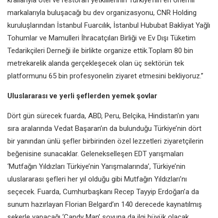
markalarıyla buluşacağı bu dev organizasyonu, CNR Holding
kuruluşlarından İstanbul Fuarcılık, İstanbul Hububat Bakliyat Yağlı
Tohumlar ve Mamulleri İhracatçıları Birliği ve Ev Dışı Tüketim
Tedarikçileri Derneği ile birlikte organize ettik.Toplam 80 bin
metrekarelik alanda gerçekleşecek olan üç sektörün tek
platformunu 65 bin profesyonelin ziyaret etmesini bekliyoruz.”
Uluslararası ve yerli şeflerden yemek şovlar
Dört gün sürecek fuarda, ABD, Peru, Belçika, Hindistan’ın yanı
sıra aralarında Vedat Başaran’ın da bulunduğu Türkiye’nin dört
bir yanından ünlü şefler birbirinden özel lezzetleri ziyaretçilerin
beğenisine sunacaklar. Gelenekselleşen EDT yarışmaları
‘Mutfağın Yıldızları Türkiye’nin Yarışmalarında’, Türkiye’nin
uluslararası şefleri her yıl olduğu gibi Mutfağın Yıldızları’nı
seçecek. Fuarda, Cumhurbaşkanı Recep Tayyip Erdoğan’a da
sunum hazırlayan Florian Belgard’ın 140 derecede kaynatılmış
şekerle yapacağı ‘Candy Man’ şovuna da ilgi büyük olacak.