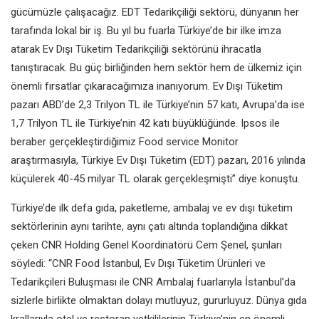
gücümüzle çalışacağız. EDT Tedarikçiliği sektörü, dünyanın her
tarafında lokal bir iş. Bu yıl bu fuarla Türkiye’de bir ilke imza
atarak Ev Dışı Tüketim Tedarikçiliği sektörünü ihracatla
tanıştıracak. Bu güç birliğinden hem sektör hem de ülkemiz için
önemli fırsatlar çıkaracağımıza inanıyorum. Ev Dışı Tüketim
pazarı ABD’de 2,3 Trilyon TL ile Türkiye’nin 57 katı, Avrupa’da ise
1,7 Trilyon TL ile Türkiye’nin 42 katı büyüklüğünde. Ipsos ile
beraber gerçekleştirdiğimiz Food service Monitor
araştırmasıyla, Türkiye Ev Dışı Tüketim (EDT) pazarı, 2016 yılında
küçülerek 40-45 milyar TL olarak gerçekleşmişti” diye konuştu.
Türkiye’de ilk defa gıda, paketleme, ambalaj ve ev dışı tüketim
sektörlerinin aynı tarihte, aynı çatı altında toplandığına dikkat
çeken CNR Holding Genel Koordinatörü Cem Şenel, şunları
söyledi: “CNR Food İstanbul, Ev Dışı Tüketim Ürünleri ve
Tedarikçileri Buluşması ile CNR Ambalaj fuarlarıyla İstanbul’da
sizlerle birlikte olmaktan dolayı mutluyuz, gururluyuz. Dünya gıda
krallarıyla otel ve restoran yetkililerinin Türkiye’nin en önemli