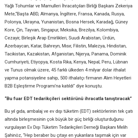
Yağlı Tohumlar ve Mamulleri İhracatçıları Birliği Başkanı Zekeriya
Mete,“Başta ABD, Almanya, İngiltere, Fransa, Kanada, Rusya,
Polonya, Ukrayna, Yunanistan, Bosna Hersek, Karadağ, Güney
Kore, Çin, Tayvan, Singapur, Meksika, Brezilya, Kolombiya,
Cezayir, Birleşik Arap Emirlikleri, Suudi Arabistan, Ürdün,
Azerbaycan, Katar, Bahreyn, Mısır, Filistin, Malezya, Hindistan,
Tacikistan, Kazakistan, Afganistan, Nijerya, Panama, Dominik
Cumhuriyeti, Etiyopya, Kosta Rika, Kenya, Nepal, Peru, Lübnan
ve Tunus olmak üzere, 45 farklı ülkeden 4 milyar dolar ithalat
yapma potansiyeline sahip, 500 ithalatçı firmanın Alım Heyetleri
B2B Eşleştirme Programı’na katıldı” diye konuştu.
“Bu fuar EDT tedarikçileri sektörünü ihracatla tanıştıracak”
Bu yıl gıda, ambalaj ve ev dışı tüketim (EDT) sektörlerinin tek çatı
altında birleşmesinin çok büyük bir güç birliği oluşturduğunu
vurgulayan Ev Dışı Tüketim Tedarikçileri Derneği Başkanı Melih
Şahinöz, “Hep beraber bu çıtayı en yukarılara taşımak için var