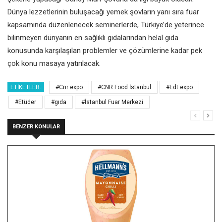
Dünya lezzetlerinin buluşacağı yemek şovların yanı sıra fuar
kapsamında düzenlenecek seminerlerde, Türkiye’de yeterince
bilinmeyen dünyanın en sağlıklı gıdalarından helal gıda
konusunda karşılaşılan problemler ve çözümlerine kadar pek
çok konu masaya yatırılacak.
ETIKETLER:
#Cnr expo
#CNR Food İstanbul
#Edt expo
#Etüder
#gıda
#İstanbul Fuar Merkezi
BENZER KONULAR