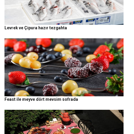
Levrek ve Çipura hazır tezgahta
Feast ile meyve dört mevsim sofrada