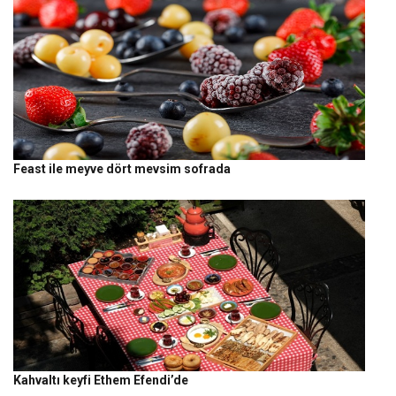
Feast ile meyve dört mevsim sofrada
Kahvaltı keyfi Ethem Efendi’de