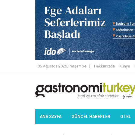
06 Ağustos 2026, Perşembe
Hakkımızda
Künye
ANA SAYFA
GÜNCEL HABERLER
OTEL