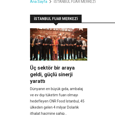
Ana Sayfa
İSTANBUL FUAR MERKEZİ
İSTANBUL FUAR MERKEZİ
Üç sektör bir araya
geldi, güçlü sinerji
yarattı
Dünyanın en büyük gıda, ambalaj
ve ev dışı tüketim fuarı olmayı
hedefleyen CNR Food İstanbul, 45
ülkeden gelen 4 milyar Dolarlık
ithalat hacmine sahip...