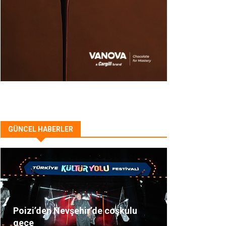
GÜNCEL HABERLER
Poizi’den Nevşehir’de coşkulu
gece