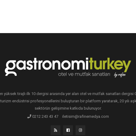
en yüksek tirajlı ilk 10 dergisi arasında yer alan otel ve mutfak sanatları dergis
 turizm endüstrisi profesyonellerini buluşturan bir platform yaratarak, 20 yılı aşk
sektörün gelişimine katkıda bulunuyor.
0212 243 43 47
iletisim@rafinemedya.com