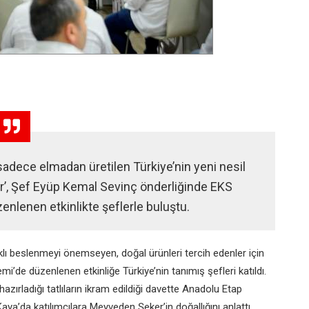
adece elmadan üretilen Türkiye’nin yeni nesil
r’, Şef Eyüp Kemal Sevinç önderliğinde EKS
nlenen etkinlikte şeflerle buluştu.
ıklı beslenmeyi önemseyen, doğal ürünleri tercih edenler için
’de düzenlenen etkinliğe Türkiye’nin tanımış şefleri katıldı.
zırladığı tatlıların ikram edildiği davette Anadolu Etap
ya’da katılımcılara Meyveden Şeker’in doğallığını anlattı.