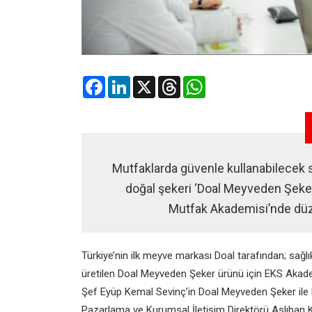
Facebook
LinkedIn
X
Threads
WhatsApp
Mutfaklarda güvenle kullanabilecek s
doğal şekeri ‘Doal Meyveden Şeke
Mutfak Akademisi’nde düze
Türkiye’nin ilk meyve markası Doal tarafından; sağl
üretilen Doal Meyveden Şeker ürünü için EKS Akademi
Şef Eyüp Kemal Sevinç’in Doal Meyveden Şeker ile ha
Pazarlama ve Kurumsal İletişim Direktörü Aslıhan Ka