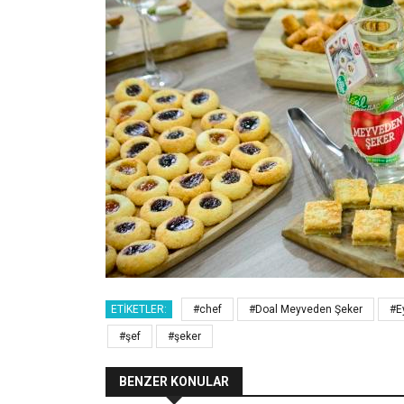
ETIKETLER:
#chef
#Doal Meyveden Şeker
#E
#şef
#şeker
BENZER KONULAR