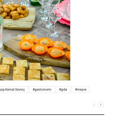
yüp Kemal Sevinç
#gastronomi
#gıda
#meyve