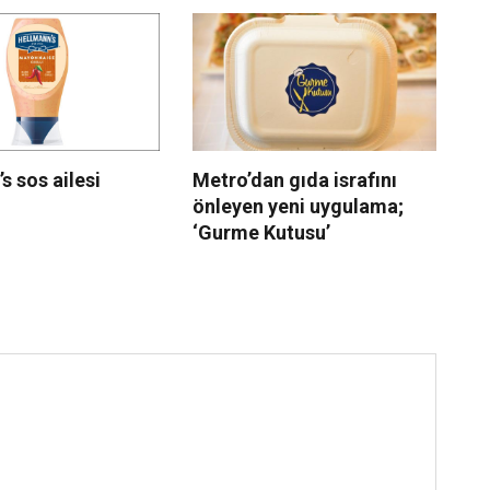
s sos ailesi
Metro’dan gıda israfını
Kr
önleyen yeni uygulama;
le
‘Gurme Kutusu’