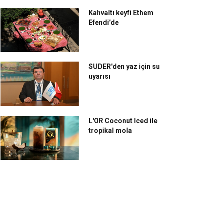
Kahvaltı keyfi Ethem
Efendi’de
SUDER'den yaz için su
uyarısı
uvasan ile keyifli bir
Beta Tea Dünya Çayları
zzet şöleni
Koleksiyonu’ndan Yasemi
İncisi
L'OR Coconut Iced ile
tropikal mola