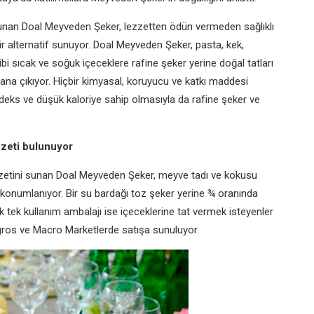
 sunan Doal Meyveden Şeker, lezzetten ödün vermeden sağlıklı
ir alternatif sunuyor. Doal Meyveden Şeker, pasta, kek,
gibi sıcak ve soğuk içeceklere rafine şeker yerine doğal tatları
plana çıkıyor. Hiçbir kimyasal, koruyucu ve katkı maddesi
eks ve düşük kaloriye sahip olmasıyla da rafine şeker ve
zzeti bulunuyor
lezzetini sunan Doal Meyveden Şeker, meyve tadı ve kokusu
ak konumlanıyor. Bir su bardağı toz şeker yerine ¾ oranında
k tek kullanım ambalajı ise içeceklerine tat vermek isteyenler
igros ve Macro Marketlerde satışa sunuluyor.