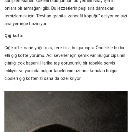
sahipleri Mardin kökenli
olduğundan bu yemek Nilay Şef’in
onlara bir armağanı gibi.
Bu lezzetlerin peşi sıra damakları
temizlemek için “Reyhan granita,
zencefil köpüğü” geliyor
ve sizi
ana
yemeğe hazırlıyor.
Çiğ köfte
Çiğ köfte, nane yağı tozu, tere filiz, bulgur cipsi: Öncelikle bu bir
etli çiğ köfte yorumu. Acı severler için şenlik var. Bulgur cipsinin
çıtırlığı çok başarılı.Harika taş görünümlü bir tabakla servis
ediliyor ve yanında bulgur tanelerinin üzerine konulan bulgur
cipsleri çiğ köftenizi daha da özel kılıyor.