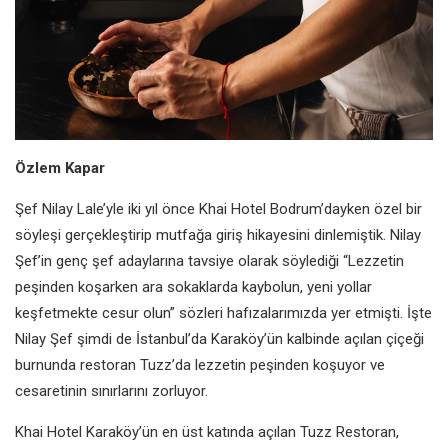
Özlem Kapar
Şef Nilay Lale’yle iki yıl önce Khai
Hotel Bodrum’dayken özel bir
söyleşi gerçekleştirip mutfağa giriş
hikayesini dinlemiştik. Nilay
Şef’in
genç şef adaylarına tavsiye olarak
söylediği “Lezzetin
peşinden koşarken
ara sokaklarda kaybolun, yeni yollar
keşfetmekte cesur olun” sözleri
hafızalarımızda yer etmişti. İşte
Nilay
Şef şimdi de İstanbul’da Karaköy’ün
kalbinde açılan çiçeği
burnunda
restoran Tuzz’da lezzetin peşinden
koşuyor ve
cesaretinin sınırlarını
zorluyor.
Khai Hotel Karaköy’ün en üst katında
açılan Tuzz Restoran,