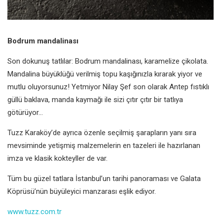
Bodrum mandalinası
Son dokunuş tatlılar: Bodrum
mandalinası, karamelize çikolata.
Mandalina büyüklüğü verilmiş topu
kaşığınızla kırarak yiyor ve
mutlu
oluyorsunuz! Yetmiyor Nilay Şef son
olarak Antep fıstıklı
güllü baklava,
manda kaymağı ile sizi çıtır çıtır bir
tatlıya
götürüyor...
Tuzz Karaköy’de ayrıca özenle seçilmiş
şarapların yanı sıra
mevsiminde
yetişmiş malzemelerin en tazeleri ile
hazırlanan
imza ve klasik kokteyller de
var.
Tüm bu güzel tatlara İstanbul’un tarihi
panoraması ve Galata
Köprüsü’nün
büyüleyici manzarası eşlik ediyor.
www.tuzz.com.tr