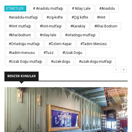
ETIKETLER:
# Anadolu mutfağı
# Nilay Lale
#Anadolu
#anadolu-mutfagi
#cig-kofte
#Çiğ köfte
#Hint
#Hint mutfağı
#hint-mutfagi
#Karaköy
#Khai Bodrum
#khai-bodrum
#nilay-lale
#ortadogu-mutfagi
#Ortadoğu mutfağı
#Özlem Kapar
#Tadım Menüsü
#tadim-menusu
#Tuzz
#Uzak Doğu
#Uzak Doğu mutfağı
#uzak-dogu
#uzak-dogu-mutfagi
BENZER KONULAR