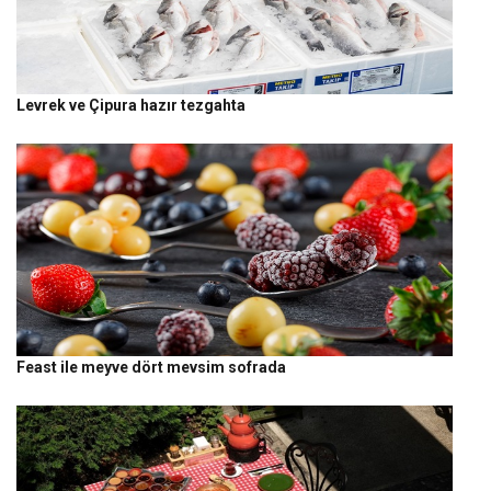
Levrek ve Çipura hazır tezgahta
Feast ile meyve dört mevsim sofrada