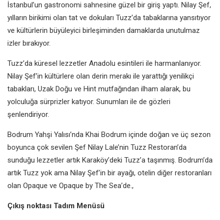
İstanbul’un
gastronomi sahnesine güzel bir giriş
yaptı. Nilay Şef,
yılların birikimi olan
tat ve dokuları Tuzz’da tabaklarına
yansıtıyor
ve kültürlerin büyüleyici
birleşiminden damaklarda unutulmaz
izler bırakıyor.
Tuzz’da küresel lezzetler Anadolu
esintileri ile harmanlanıyor.
Nilay
Şef’in kültürlere olan derin merakı ile
yarattığı yenilikçi
tabakları, Uzak Doğu
ve Hint mutfağından ilham alarak, bu
yolculuğa sürprizler katıyor. Sunumları
ile de gözleri
şenlendiriyor.
Bodrum Yahşi Yalısı’nda Khai Bodrum
içinde doğan ve üç sezon
boyunca
çok sevilen Şef Nilay Lale’nin Tuzz
Restoran’da
sunduğu lezzetler
artık Karaköy’deki Tuzz’a taşınmış.
Bodrum’da
artık Tuzz yok ama
Nilay Şef’in bir ayağı, otelin diğer
restoranları
olan Opaque ve Opaque
by The Sea’de.,
Çıkış noktası Tadım Menüsü