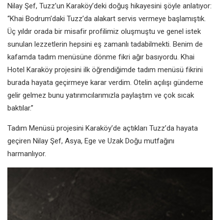
Nilay Şef, Tuzz’un Karaköy’deki doğuş
hikayesini şöyle anlatıyor:
“Khai
Bodrum’daki Tuzz’da alakart servis
vermeye başlamıştık.
Üç yıldır orada
bir misafir profilimiz oluşmuştu ve
genel istek
sunulan lezzetlerin hepsini
eş zamanlı tadabilmekti. Benim de
kafamda tadım menüsüne dönme
fikri ağır basıyordu. Khai
Hotel
Karaköy projesini ilk öğrendiğimde
tadım menüsü fikrini
burada hayata
geçirmeye karar verdim. Otelin
açılışı gündeme
gelir gelmez bunu
yatırımcılarımızla paylaştım ve çok
sıcak
baktılar.”
Tadım Menüsü projesini Karaköy’de
açtıkları Tuzz’da hayata
geçiren Nilay
Şef, Asya, Ege ve Uzak Doğu mutfağını
harmanlıyor.