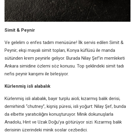
Simit & Peynir
Ve gelelim o enfes tadım menüsüne!
İlk servis edilen Simit &
Peynir; ekşi
mayalı simit topları, Konya küflüsü
ile manda
sütünden krem peynirle
geliyor. Burada Nilay Şef’in memleketi
Ankara simidine özlemi söz konusu.
Top şeklindeki simit tadı
nefis peynir
karışımı ile birleşiyor.
Kürlenmiş isli alabalık
Kürlenmiş isli alabalık, bayır turplu
aioli; kızarmış balık derisi,
demirhindi
“chutney”, kişniş püresi, isli yoğurt: Nilay
Şef, bunda
da elbette yaratıcılığını
konuşturuyor. Minik dokunuşlarla
Anadolu, Hint ve Uzak Doğu’ya
götürüyor sizi. Kızarmış balık
derisinin
üzerindeki minik soslar cezbedici.