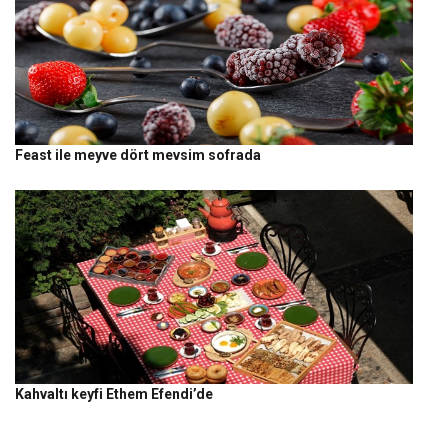
Feast ile meyve dört mevsim sofrada
Kahvaltı keyfi Ethem Efendi’de