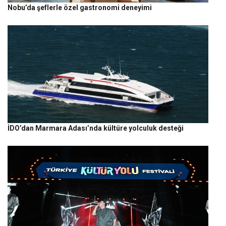
Nobu’da şeflerle özel gastronomi deneyimi
İDO’dan Marmara Adası’nda kültüre yolculuk desteği