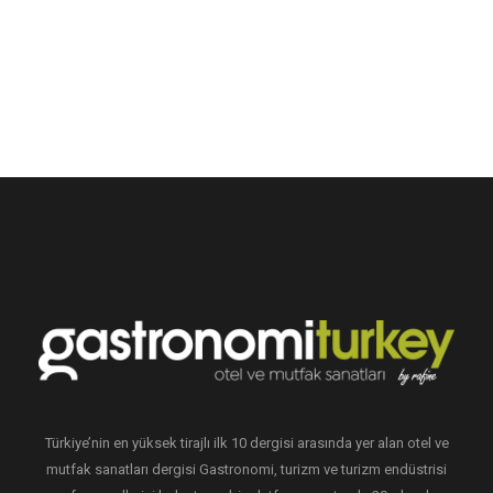
Türkiye’nin en yüksek tirajlı ilk 10 dergisi arasında yer alan otel ve
mutfak sanatları dergisi Gastronomi, turizm ve turizm endüstrisi