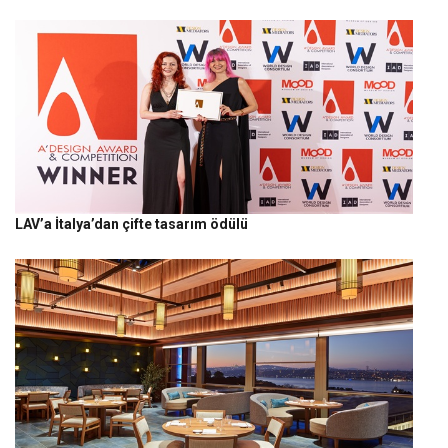
LAV’a İtalya’dan çifte tasarım ödülü