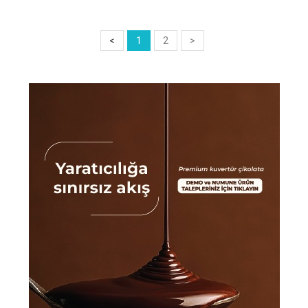
<
1
2
>