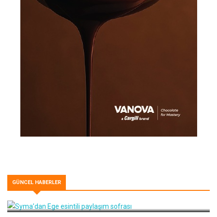
GÜNCEL HABERLER
Syma’dan Ege esintili paylaşım sofrası