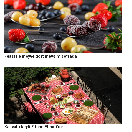
Feast ile meyve dört mevsim sofrada
Kahvaltı keyfi Ethem Efendi’de