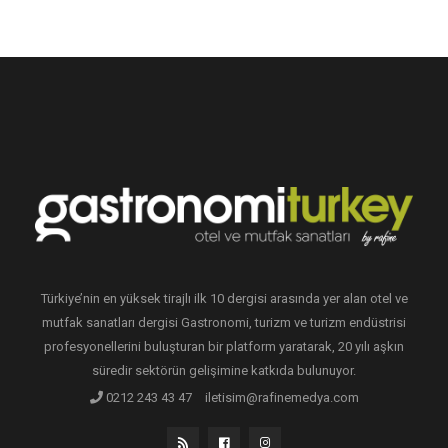
Türkiye’nin en yüksek tirajlı ilk 10 dergisi arasında yer alan otel ve
mutfak sanatları dergisi Gastronomi, turizm ve turizm endüstrisi
profesyonellerini buluşturan bir platform yaratarak, 20 yılı aşkın
süredir sektörün gelişimine katkıda bulunuyor.
0212 243 43 47
iletisim@rafinemedya.com