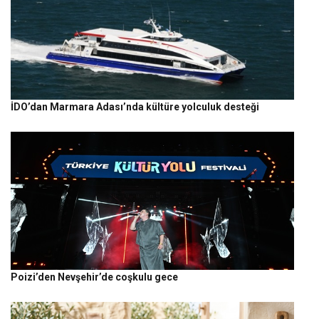
İDO’dan Marmara Adası’nda kültüre yolculuk desteği
Poizi’den Nevşehir’de coşkulu gece