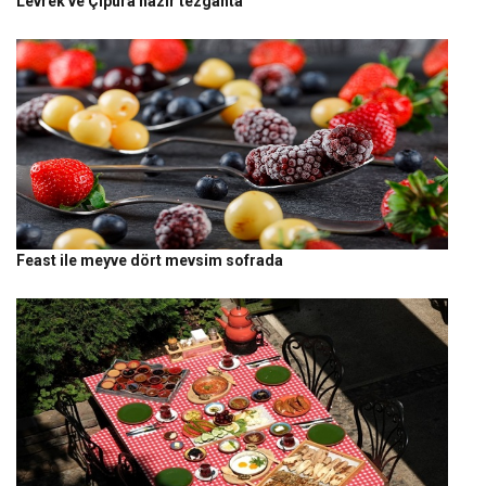
Levrek ve Çipura hazır tezgahta
Feast ile meyve dört mevsim sofrada