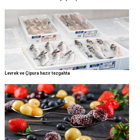
Levrek ve Çipura hazır tezgahta