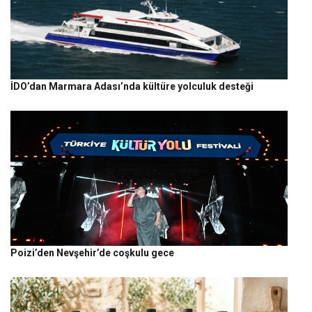
İDO’dan Marmara Adası’nda kültüre yolculuk desteği
Poizi’den Nevşehir’de coşkulu gece