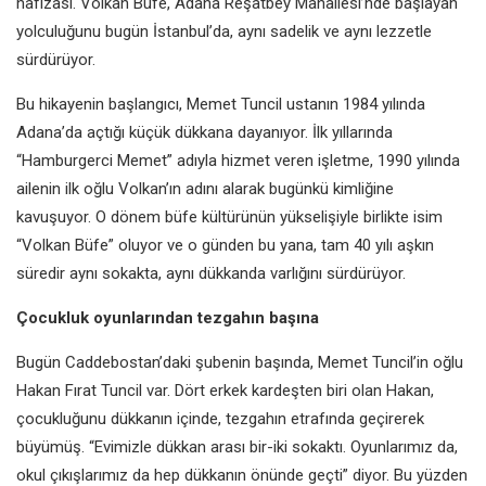
hafızası. Volkan Büfe, Adana Reşatbey Mahallesi’nde başlayan
yolculuğunu bugün İstanbul’da, aynı sadelik ve aynı lezzetle
sürdürüyor.
Bu hikayenin başlangıcı, Memet Tuncil ustanın 1984 yılında
Adana’da açtığı küçük dükkana dayanıyor. İlk yıllarında
“Hamburgerci Memet” adıyla hizmet veren işletme, 1990 yılında
ailenin ilk oğlu Volkan’ın adını alarak bugünkü kimliğine
kavuşuyor. O dönem büfe kültürünün yükselişiyle birlikte isim
“Volkan Büfe” oluyor ve o günden bu yana, tam 40 yılı aşkın
süredir aynı sokakta, aynı dükkanda varlığını sürdürüyor.
Çocukluk oyunlarından tezgahın başına
Bugün Caddebostan’daki şubenin başında, Memet Tuncil’in oğlu
Hakan Fırat Tuncil var. Dört erkek kardeşten biri olan Hakan,
çocukluğunu dükkanın içinde, tezgahın etrafında geçirerek
büyümüş. “Evimizle dükkan arası bir-iki sokaktı. Oyunlarımız da,
okul çıkışlarımız da hep dükkanın önünde geçti” diyor. Bu yüzden