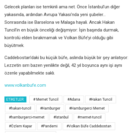
Gelecek planları ise temkinli ama net. Önce İstanbul’un diğer
yakasında, ardından Avrupa Yakası’nda yeni şubeler…
Sonrasında ise Barselona ve Malaga hayali. Ancak Hakan
Tuncil’in en büyük önceliği değişmiyor: İşin başında durmak,
kontrolü elden bırakmamak ve Volkan Büfe’yi olduğu gibi
büyütmek.
Caddebostan’daki bu küçük büfe, aslında büyük bir şey anlatıyor:
Lezzetin sırrı bazen yenilikte değil, 42 yıl boyunca aynı işi aynı
özenle yapabilmekte saklı.
www.volkanbufe.com
ETIKETLER:
# Memet Tuncil
#Adana
#Hakan Tuncil
#hakan-tuncil
#Hamburger
#Hamburgerci Memet
#hamburgerci-memet
#İstanbul
#memet-tuncil
#Özlem Kapar
#Pandemi
#Volkan Büfe Caddebostan