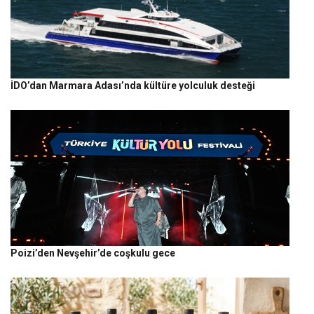
İDO’dan Marmara Adası’nda kültüre yolculuk desteği
Poizi’den Nevşehir’de coşkulu gece