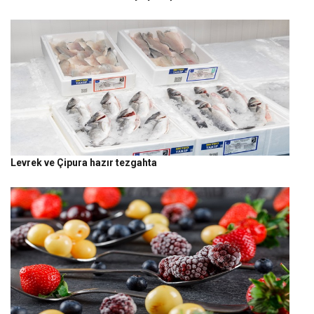
Levrek ve Çipura hazır tezgahta