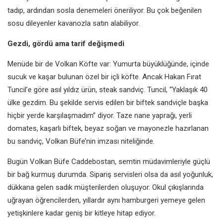
tadıp, ardından sosla denemeleri öneriliyor. Bu çok beğenilen
sosu dileyenler kavanozla satın alabiliyor.
Gezdi, gördü ama tarif değişmedi
Menüde bir de Volkan Köfte var: Yumurta büyüklüğünde, içinde
sucuk ve kaşar bulunan özel bir içli köfte. Ancak Hakan Fırat
Tuncil’e göre asıl yıldız ürün, steak sandviç. Tuncil, “Yaklaşık 40
ülke gezdim. Bu şekilde servis edilen bir biftek sandviçle başka
hiçbir yerde karşılaşmadım” diyor. Taze nane yaprağı, yerli
domates, kaşarlı biftek, beyaz soğan ve mayonezle hazırlanan
bu sandviç, Volkan Büfe’nin imzası niteliğinde.
Bugün Volkan Büfe Caddebostan, semtin müdavimleriyle güçlü
bir bağ kurmuş durumda. Sipariş servisleri olsa da asıl yoğunluk,
dükkana gelen sadık müşterilerden oluşuyor. Okul çıkışlarında
uğrayan öğrencilerden, yıllardır aynı hamburgeri yemeye gelen
yetişkinlere kadar geniş bir kitleye hitap ediyor.