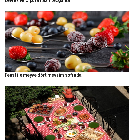
Levrek ve Çipura hazır tezgahta
Feast ile meyve dört mevsim sofrada