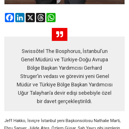
Facebook
LinkedIn
X
Threads
WhatsApp
Swissôtel The Bosphorus, İstanbul’un
Genel Müdürü ve Türkiye-Doğu Avrupa
Bölge Başkan Yardımcısı Gerhard
Struger’in vedası ve görevini yeni Genel
Müdür ve Türkiye Bölge Başkan Yardımcısı
Uğur Talayhan’a devir edişi sebebiyle özel
bir davet gerçekleştirildi.
Jeff Hakko, İsviçre İstanbul yeni Başkonsolosu Nathalie Marti,
Ebru Şanver, Jülide Ateş, Özlem Güsar, Şah Yaycı gibi isimlerin