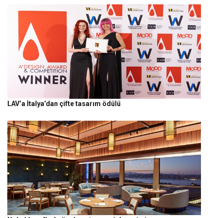
LAV’a İtalya’dan çifte tasarım ödülü