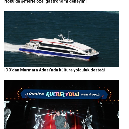
Nobu’da şeflerle özel gastronomi deneyimi
İDO’dan Marmara Adası’nda kültüre yolculuk desteği