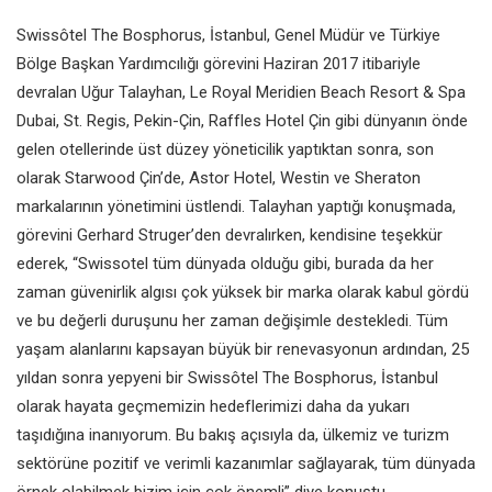
Swissôtel The Bosphorus, İstanbul, Genel Müdür ve Türkiye
Bölge Başkan Yardımcılığı görevini Haziran 2017 itibariyle
devralan Uğur Talayhan, Le Royal Meridien Beach Resort & Spa
Dubai, St. Regis, Pekin-Çin, Raffles Hotel Çin gibi dünyanın önde
gelen otellerinde üst düzey yöneticilik yaptıktan sonra, son
olarak Starwood Çin’de, Astor Hotel, Westin ve Sheraton
markalarının yönetimini üstlendi. Talayhan yaptığı konuşmada,
görevini Gerhard Struger’den devralırken, kendisine teşekkür
ederek, “Swissotel tüm dünyada olduğu gibi, burada da her
zaman güvenirlik algısı çok yüksek bir marka olarak kabul gördü
ve bu değerli duruşunu her zaman değişimle destekledi. Tüm
yaşam alanlarını kapsayan büyük bir renevasyonun ardından, 25
yıldan sonra yepyeni bir Swissôtel The Bosphorus, İstanbul
olarak hayata geçmemizin hedeflerimizi daha da yukarı
taşıdığına inanıyorum. Bu bakış açısıyla da, ülkemiz ve turizm
sektörüne pozitif ve verimli kazanımlar sağlayarak, tüm dünyada
örnek olabilmek bizim için çok önemli” diye konuştu.