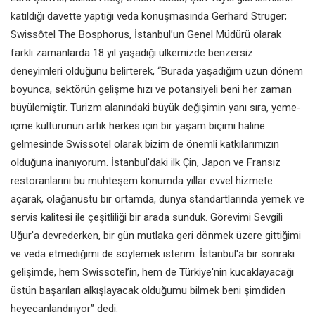
katıldığı davette yaptığı veda konuşmasında Gerhard Struger;
Swissôtel The Bosphorus, İstanbul’un Genel Müdürü olarak
farklı zamanlarda 18 yıl yaşadığı ülkemizde benzersiz
deneyimleri olduğunu belirterek, “Burada yaşadığım uzun dönem
boyunca, sektörün gelişme hızı ve potansiyeli beni her zaman
büyülemiştir. Turizm alanındaki büyük değişimin yanı sıra, yeme-
içme kültürünün artık herkes için bir yaşam biçimi haline
gelmesinde Swissotel olarak bizim de önemli katkılarımızın
olduğuna inanıyorum. İstanbul'daki ilk Çin, Japon ve Fransız
restoranlarını bu muhteşem konumda yıllar evvel hizmete
açarak, olağanüstü bir ortamda, dünya standartlarında yemek ve
servis kalitesi ile çeşitliliği bir arada sunduk. Görevimi Sevgili
Uğur'a devrederken, bir gün mutlaka geri dönmek üzere gittiğimi
ve veda etmediğimi de söylemek isterim. İstanbul'a bir sonraki
gelişimde, hem Swissotel’in, hem de Türkiye'nin kucaklayacağı
üstün başarıları alkışlayacak olduğumu bilmek beni şimdiden
heyecanlandırıyor” dedi.