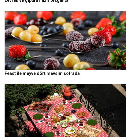
Levrek ve Çipura hazır tezgahta
Feast ile meyve dört mevsim sofrada