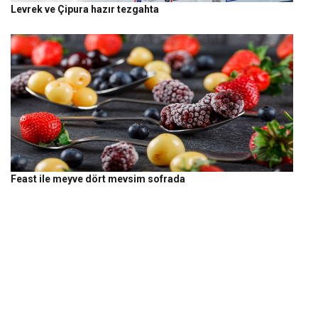
Levrek ve Çipura hazır tezgahta
Feast ile meyve dört mevsim sofrada