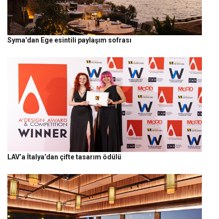
Syma’dan Ege esintili paylaşım sofrası
LAV’a İtalya’dan çifte tasarım ödülü