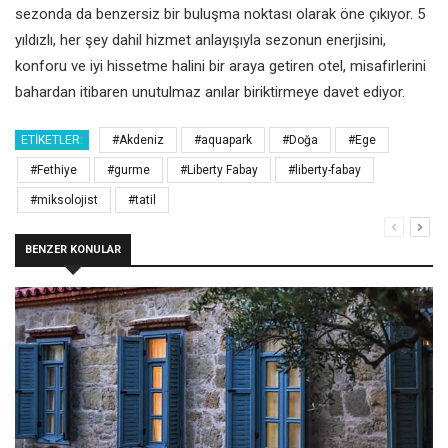
sezonda da benzersiz bir buluşma noktası olarak öne çıkıyor. 5
yıldızlı, her şey dahil hizmet anlayışıyla sezonun enerjisini,
konforu ve iyi hissetme halini bir araya getiren otel, misafirlerini
bahardan itibaren unutulmaz anılar biriktirmeye davet ediyor.
ETIKETLER:
#Akdeniz
#aquapark
#Doğa
#Ege
#Fethiye
#gurme
#Liberty Fabay
#liberty-fabay
#miksolojist
#tatil
BENZER KONULAR