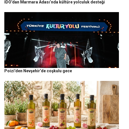
İDO’dan Marmara Adası’nda kültüre yolculuk desteği
Poizi’den Nevşehir’de coşkulu gece