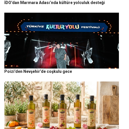
İDO’dan Marmara Adası’nda kültüre yolculuk desteği
Poizi’den Nevşehir’de coşkulu gece