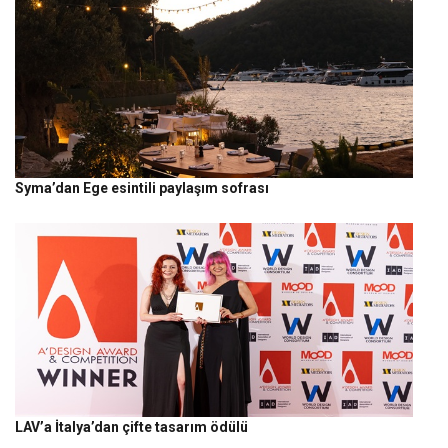
Syma’dan Ege esintili paylaşım sofrası
LAV’a İtalya’dan çifte tasarım ödülü