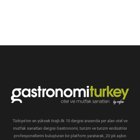
Türkiye’nin en yüksek tirajlı ilk 10 dergisi arasında yer alan otel ve
mutfak sanatları dergisi Gastronomi, turizm ve turizm endüstrisi
profesyonellerini buluşturan bir platform yaratarak, 20 yılı aşkın