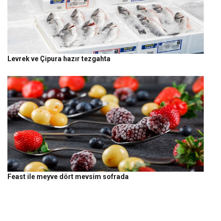
Levrek ve Çipura hazır tezgahta
Feast ile meyve dört mevsim sofrada