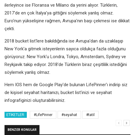
ilerleyince ise Floransa ve Milano da yerini alıyor. Türklerin,
2017'de en çok İtalya'ya gittiğini söylemek yanlış olmaz.
Euro'nun yükselişine rağmen, Avrupa'nın başı çekmesi ise dikkat
çekti.
2018 bucket list'lere bakıldığında ise Avrupa'dan da uzaklaşıp
New York'a gitmek isteyenlerin sayıca oldukça fazla olduğunu
görüyoruz. New York'u Londra, Tokyo, Amsterdam, Sydney ve
Reykjavik takip ediyor. 2018'de Türklerin biraz çeşitlilik istediğini
söylemek yanlış olmaz.
Hem IOS hem de Google Play'de bulunan LifePinner'ı indirip siz
de kişisel seyahat haritanızı, bucket list'inizi ve seyahat
infografiginizi oluşturabilirsiniz.
ETIKETLER:
#LifePinner
#seyahat
#tatil
BENZER KONULAR