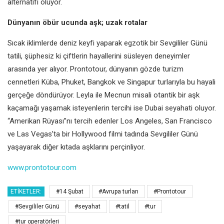
alternatifi oluyor.
Dünyanın öbür ucunda aşk; uzak rotalar
Sıcak iklimlerde deniz keyfi yaparak egzotik bir Sevgililer Günü
tatili, şüphesiz ki çiftlerin hayallerini süsleyen deneyimler
arasında yer alıyor. Prontotour, dünyanın gözde turizm
cennetleri Küba, Phuket, Bangkok ve Singapur turlarıyla bu hayali
gerçeğe döndürüyor. Leyla ile Mecnun misali otantik bir aşk
kaçamağı yaşamak isteyenlerin tercihi ise Dubai seyahati oluyor.
“Amerikan Rüyası”nı tercih edenler Los Angeles, San Francisco
ve Las Vegas’ta bir Hollywood filmi tadında Sevgililer Günü
yaşayarak diğer kıtada aşklarını perçinliyor.
www.prontotour.com
ETIKETLER:
#14 Şubat
#Avrupa turları
#Prontotour
#Sevgililer Günü
#seyahat
#tatil
#tur
#tur operatörleri