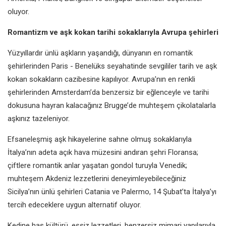
oluyor.
Romantizm ve aşk kokan tarihi sokaklarıyla Avrupa şehirleri
Yüzyıllardır ünlü aşkların yaşandığı, dünyanın en romantik
şehirlerinden Paris - Benelüks seyahatinde sevgililer tarih ve aşk
kokan sokakların cazibesine kapılıyor. Avrupa’nın en renkli
şehirlerinden Amsterdam’da benzersiz bir eğlenceyle ve tarihi
dokusuna hayran kalacağınız Brugge’de muhteşem çikolatalarla
aşkınız tazeleniyor.
Efsaneleşmiş aşk hikayelerine sahne olmuş sokaklarıyla
İtalya’nın adeta açık hava müzesini andıran şehri Floransa;
çiftlere romantik anlar yaşatan gondol turuyla Venedik;
muhteşem Akdeniz lezzetlerini deneyimleyebileceğiniz
Sicilya’nın ünlü şehirleri Catania ve Palermo, 14 Şubat’ta İtalya’yı
tercih edeceklere uygun alternatif oluyor.
Kedine has kültürü, eşsiz lezzetleri, benzersiz mimari yapılarıyla