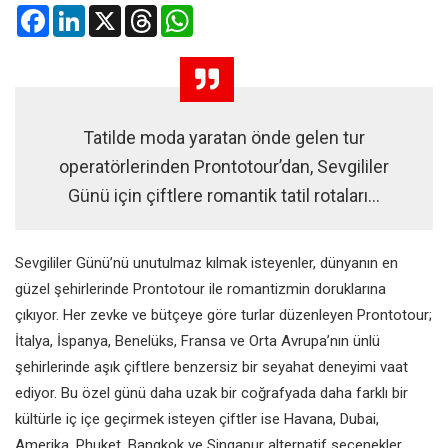
Facebook
LinkedIn
X
Threads
WhatsApp
Tatilde moda yaratan önde gelen tur
operatörlerinden Prontotour’dan, Sevgililer
Günü için çiftlere romantik tatil rotaları…
Sevgililer Günü’nü unutulmaz kılmak isteyenler, dünyanın en
güzel şehirlerinde Prontotour ile romantizmin doruklarına
çıkıyor. Her zevke ve bütçeye göre turlar düzenleyen Prontotour;
İtalya, İspanya, Benelüks, Fransa ve Orta Avrupa’nın ünlü
şehirlerinde aşık çiftlere benzersiz bir seyahat deneyimi vaat
ediyor. Bu özel günü daha uzak bir coğrafyada daha farklı bir
kültürle iç içe geçirmek isteyen çiftler ise Havana, Dubai,
Amerika, Phuket, Bangkok ve Singapur alternatif seçenekler