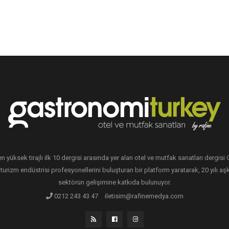
en yüksek tirajlı ilk 10 dergisi arasında yer alan otel ve mutfak sanatları dergis
 turizm endüstrisi profesyonellerini buluşturan bir platform yaratarak, 20 yılı aşk
sektörün gelişimine katkıda bulunuyor.
0212 243 43 47
iletisim@rafinemedya.com