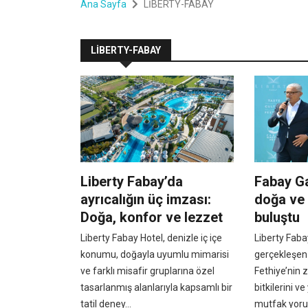
Ana Sayfa
LİBERTY-FABAY
LİBERTY-FABAY
Liberty Fabay’da
Fabay Ga
ayrıcalığın üç imzası:
doğa ve
Doğa, konfor ve lezzet
buluştu
Liberty Fabay Hotel, denizle iç içe
Liberty Faba
konumu, doğayla uyumlu mimarisi
gerçekleşen
ve farklı misafir gruplarına özel
Fethiye’nin 
tasarlanmış alanlarıyla kapsamlı bir
bitkilerini ve
tatil deney...
mutfak yorum