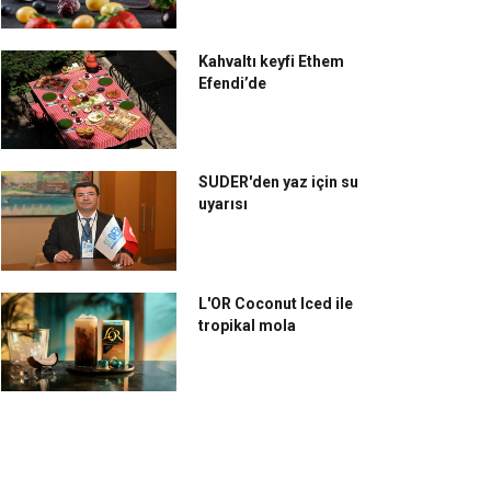
Kahvaltı keyfi Ethem
Efendi’de
SUDER'den yaz için su
uyarısı
L'OR Coconut Iced ile
tropikal mola