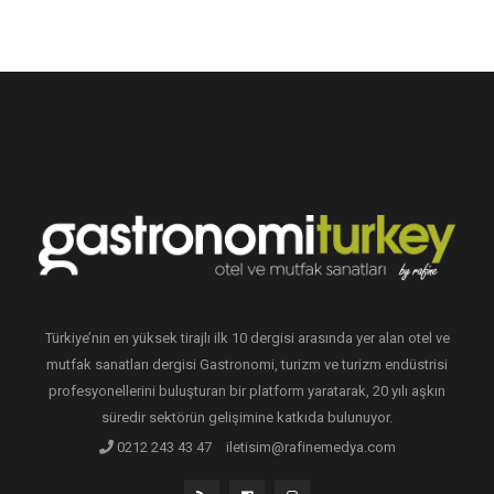
Türkiye’nin en yüksek tirajlı ilk 10 dergisi arasında yer alan otel ve
mutfak sanatları dergisi Gastronomi, turizm ve turizm endüstrisi
profesyonellerini buluşturan bir platform yaratarak, 20 yılı aşkın
süredir sektörün gelişimine katkıda bulunuyor.
0212 243 43 47
iletisim@rafinemedya.com