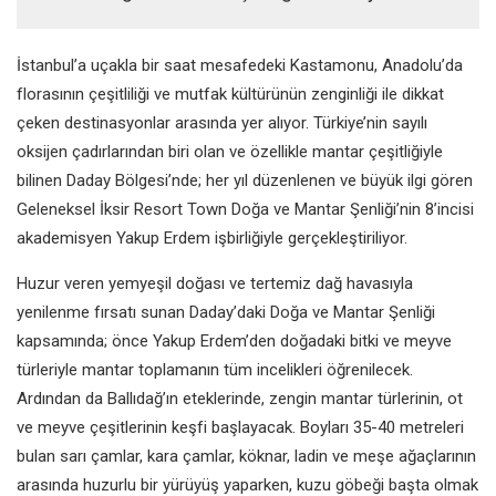
İstanbul’a uçakla bir saat mesafedeki Kastamonu, Anadolu’da
florasının çeşitliliği ve mutfak kültürünün zenginliği ile dikkat
çeken destinasyonlar arasında yer alıyor. Türkiye’nin sayılı
oksijen çadırlarından biri olan ve özellikle mantar çeşitliğiyle
bilinen Daday Bölgesi’nde; her yıl düzenlenen ve büyük ilgi gören
Geleneksel İksir Resort Town Doğa ve Mantar Şenliği’nin 8’incisi
akademisyen Yakup Erdem işbirliğiyle gerçekleştiriliyor.
Huzur veren yemyeşil doğası ve tertemiz dağ havasıyla
yenilenme fırsatı sunan Daday’daki Doğa ve Mantar Şenliği
kapsamında; önce Yakup Erdem’den doğadaki bitki ve meyve
türleriyle mantar toplamanın tüm incelikleri öğrenilecek.
Ardından da Ballıdağ’ın eteklerinde, zengin mantar türlerinin, ot
ve meyve çeşitlerinin keşfi başlayacak. Boyları 35-40 metreleri
bulan sarı çamlar, kara çamlar, köknar, ladin ve meşe ağaçlarının
arasında huzurlu bir yürüyüş yaparken, kuzu göbeği başta olmak