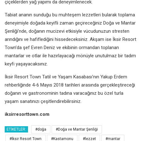
çiçeklerden yağ yapımı da deneyimlenecek.
Tabiat ananın sunduğu bu muhteşem lezzetleri bularak toplama
deneyimiyle doğada keyifli zaman geçireceğiniz Doğa ve Mantar
Şenliği’nde, doğanın mucizevi etkisiyle vücudunuzun stresten
arındığını ve hafiflediğini hissedeceksiniz. Akşam ise İksir Resort
Town’da şef Evren Deniz ve ekibinin ormandan toplanan
mantarlar ve otlar ile hazırlayacağı mönüyle unutulmaz bir tadım
keyfi yaşayacaksınız.
İksir Resort Town Tatil ve Yaşam Kasabası’nın Yakup Erdem
rehberliğinde 4-6 Mayıs 2018 tarihleri arasında gerçekleştireceği
doğanın ve gastronominin tadına varacağınız bu özel turla
yaşam sanatınızı çeşitlendirebilirsiniz.
iksirresorttown.com
ETIKETLER:
#doğa
#Doğa ve Mantar Şenliği
#İksir Resort Town
#Kastamonu
#lezzet
#mantar