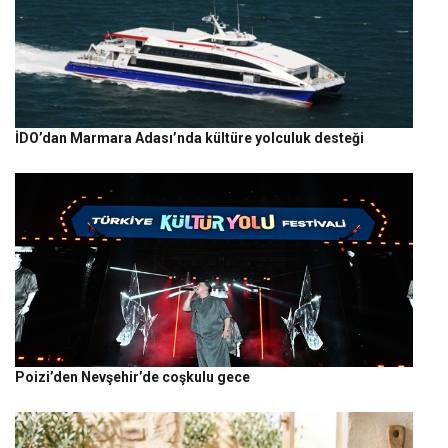
İDO’dan Marmara Adası’nda kültüre yolculuk desteği
Poizi’den Nevşehir’de coşkulu gece