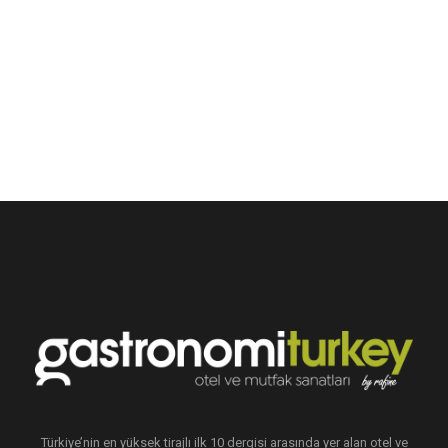
Türkiye’nin en yüksek tirajlı ilk 10 dergisi arasında yer alan otel ve