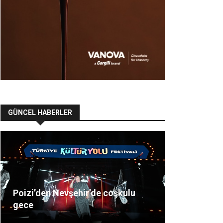
GÜNCEL HABERLER
Poizi’den Nevşehir’de coşkulu
gece