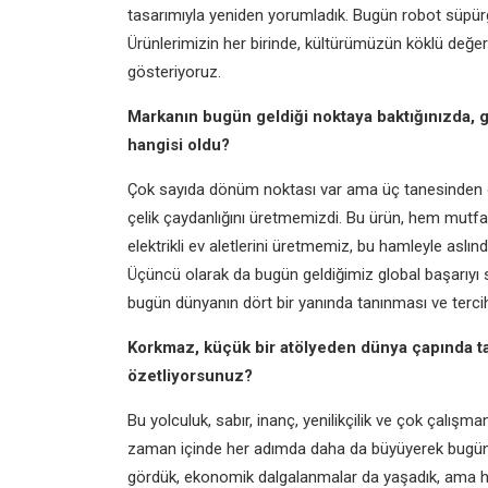
tasarımıyla yeniden yorumladık. Bugün robot süpürge
Ürünlerimizin her birinde, kültürümüzün köklü değer
gösteriyoruz.
Markanın bugün geldiği noktaya baktığınızda
hangisi oldu?
Çok sayıda dönüm noktası var ama üç tanesinden özel
çelik çaydanlığını üretmemizdi. Bu ürün, hem mutfak
elektrikli ev aletlerini üretmemiz, bu hamleyle aslın
Üçüncü olarak da bugün geldiğimiz global başarıyı 
bugün dünyanın dört bir yanında tanınması ve tercih 
Korkmaz, küçük bir atölyeden dünya çapında ta
özetliyorsunuz?
Bu yolculuk, sabır, inanç, yenilikçilik ve çok çalış
zaman içinde her adımda daha da büyüyerek bugün 75
gördük, ekonomik dalgalanmalar da yaşadık, ama 