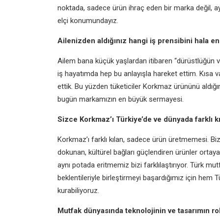
noktada, sadece ürün ihraç eden bir marka değil, a
elçi konumundayız.
Ailenizden aldığınız hangi iş prensibini hala
Ailem bana küçük yaşlardan itibaren “dürüstlüğün ve 
iş hayatımda hep bu anlayışla hareket ettim. Kısa v
ettik. Bu yüzden tüketiciler Korkmaz ürününü aldığınd
bugün markamızın en büyük sermayesi.
Sizce Korkmaz’ı Türkiye’de ve dünyada farklı k
Korkmaz’ı farklı kılan, sadece ürün üretmemesi. Biz
dokunan, kültürel bağları güçlendiren ürünler ortay
aynı potada eritmemiz bizi farklılaştırıyor. Türk m
beklentileriyle birleştirmeyi başardığımız için hem 
kurabiliyoruz.
Mutfak dünyasında teknolojinin ve tasarımın rol