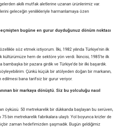
lerden akıllı mutfak aletlerine uzanan ürünlerimiz var.
lerini geleceğin yenilikleriyle harmanlamaya özen
, geçmişten bugüne en gurur duyduğunuz dönüm noktası
likle söz etmek istiyorum. İlki, 1982 yılında Türkiye’nin ilk
 kültürümüze hem de sektöre yön verdi. İkincisi, 1985’te ilk
da bambaşka bir pazara girdik ve Türkiye’de bir ilki başardık.
söyleyebilirim. Çünkü küçük bir atölyeden doğan bir markanın,
edilmesi bana tarifsiz bir gurur veriyor.
nınan bir markaya dönüştü. Siz bu yolculuğu nasıl
manın öyküsü. 50 metrekarelik bir dükkanda başlayan bu serüven,
 bin metrekarelik fabrikalara ulaştı. Yol boyunca krizler de
hiçbir zaman hedefimizden şaşmadık. Bugün geldiğimiz