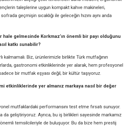
ençlerin taleplerine uygun kompakt kahve makineleri,
i sofrada geçmişin sıcaklığı ile geleceğin hızını aynı anda
r hale gelmesinde Korkmaz’ın önemli bir payı olduğunu
ıl katkı sunabilir?
ı kalmamalı. Biz, ürünlerimizle birlikte Türk mutfağının
arlarda, gastronomi etkinliklerinde yer alarak, hem profesyonel
adece bir mutfak eşyası değil, bir kültür taşıyoruz.
nomi etkinliklerinde yer almanız markaya nasıl bir değer
syonel mutfaklardaki performansını test etme fırsatı sunuyor.
a da geliştiriyoruz. Ayrıca, bu iş birlikleri sayesinde markamız
önemli temsilcileriyle de buluşuyor. Bu da bize hem prestij