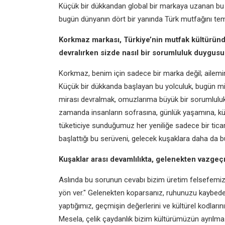
Küçük bir dükkandan global bir markaya uzanan bu y
bugün dünyanın dört bir yanında Türk mutfağını tems
Korkmaz markası, Türkiye’nin mutfak kültüründe
devralırken sizde nasıl bir sorumluluk duygus
Korkmaz, benim için sadece bir marka değil; ailem
Küçük bir dükkanda başlayan bu yolculuk, bugün mil
mirası devralmak, omuzlarıma büyük bir sorumluluk
zamanda insanların sofrasına, günlük yaşamına, kül
tüketiciye sunduğumuz her yeniliğe sadece bir tica
başlattığı bu serüveni, gelecek kuşaklara daha d
Kuşaklar arası devamlılıkta, gelenekten vazgeç
Aslında bu sorunun cevabı bizim üretim felsefemiz
yön ver." Gelenekten koparsanız, ruhunuzu kaybedersi
yaptığımız, geçmişin değerlerini ve kültürel kodları
Mesela, çelik çaydanlık bizim kültürümüzün ayrılma