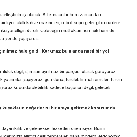
iselleştirilmiş olacak. Artık insanlar hem zamandan
rfryer, akıllı kahve makineleri, robot süpürgeler gibi ürünlere
 fonksiyonelliğin de dili. Geleceğin mutfakları hem şık hem de
 bu yönde yapıyoruz.
çınılmaz hale geldi. Korkmaz bu alanda nasıl bir yol
umluluk değil, işimizin ayrılmaz bir parçası olarak görüyoruz.
lik yatırımlar yapıyoruz, geri dönüştürülebilir malzemeleri tercih
ıyoruz ki, sürdürülebilirlik sadece bugünün değil, gelecek
iş kuşakların değerlerini bir araya getirmek konusunda
 dayanıklılık ve geleneksel lezzetleri önemsiyor. Bizim
üklerimizin alıştığı çelik tencereleri daha modern, ergonomik