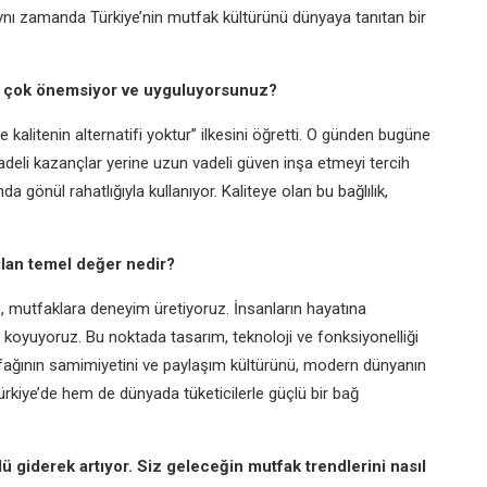
ynı zamanda Türkiye’nin mutfak kültürünü dünyaya tanıtan bir
 en çok önemsiyor ve uyguluyorsunuz?
kalitenin alternatifi yoktur” ilkesini öğretti. O günden bugüne
adeli kazançlar yerine uzun vadeli güven inşa etmeyi tercih
a gönül rahatlığıyla kullanıyor. Kaliteye olan bu bağlılık,
ılan temel değer nedir?
, mutfaklara deneyim üretiyoruz. İnsanların hayatına
a koyuyoruz. Bu noktada tasarım, teknoloji ve fonksiyonelliği
utfağının samimiyetini ve paylaşım kültürünü, modern dünyanın
Türkiye’de hem de dünyada tüketicilerle güçlü bir bağ
ü giderek artıyor. Siz geleceğin mutfak trendlerini nasıl