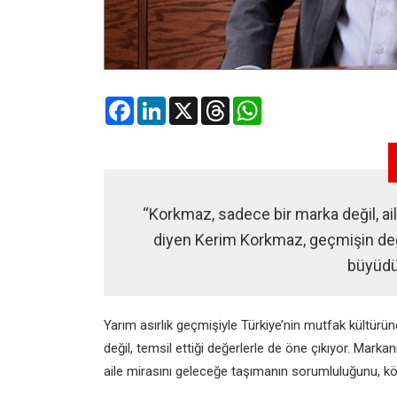
Facebook
LinkedIn
X
Threads
WhatsApp
“Korkmaz, sadece bir marka değil, ai
diyen Kerim Korkmaz, geçmişin değer
büyüdük
Yarım asırlık geçmişiyle Türkiye’nin mutfak kültürü
değil, temsil ettiği değerlerle de öne çıkıyor. Mark
aile mirasını geleceğe taşımanın sorumluluğunu, kö