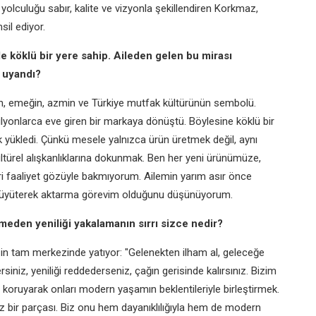
olculuğu sabır, kalite ve vizyonla şekillendiren Korkmaz,
il ediyor.
 köklü bir yere sahip. Aileden gelen bu mirası
u uyandı?
in, emeğin, azmin ve Türkiye mutfak kültürünün sembolü.
yonlarca eve giren bir markaya dönüştü. Böylesine köklü bir
 yükledi. Çünkü mesele yalnızca ürün üretmek değil, aynı
türel alışkanlıklarına dokunmak. Ben her yeni ürünümüze,
ri faaliyet gözüyle bakmıyorum. Ailemin yarım asır önce
a büyüterek aktarma görevim olduğunu düşünüyorum.
meden yeniliği yakalamanın sırrı sizce nedir?
in tam merkezinde yatıyor: "Gelenekten ilham al, geleceğe
niz, yeniliği reddederseniz, çağın gerisinde kalırsınız. Bizim
nı koruyarak onları modern yaşamın beklentileriyle birleştirmek.
z bir parçası. Biz onu hem dayanıklılığıyla hem de modern