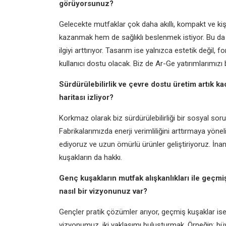
görüyorsunuz?
Gelecekte mutfaklar çok daha akıllı, kompakt ve kiş
kazanmak hem de sağlıklı beslenmek istiyor. Bu da ai
ilgiyi arttırıyor. Tasarım ise yalnızca estetik değil,
kullanıcı dostu olacak. Biz de Ar-Ge yatırımlarımızı
Sürdürülebilirlik ve çevre dostu üretim artık ka
haritası izliyor?
Korkmaz olarak biz sürdürülebilirliği bir sosyal sor
Fabrikalarımızda enerji verimliliğini arttırmaya yöne
ediyoruz ve uzun ömürlü ürünler geliştiriyoruz. İnan
kuşakların da hakkı.
Genç kuşakların mutfak alışkanlıkları ile geçm
nasıl bir vizyonunuz var?
Gençler pratik çözümler arıyor, geçmiş kuşaklar ise
vizyonumuz, iki yaklaşımı buluşturmak. Örneğin; büy