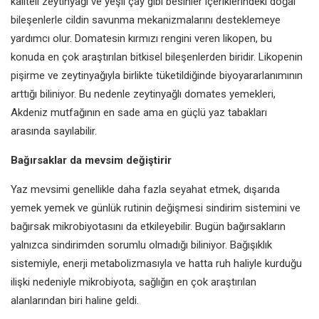
kaliteli zeytinyağı ve yeşil çay gibi besinler içeriklerindeki doğal
bileşenlerle cildin savunma mekanizmalarını desteklemeye
yardımcı olur. Domatesin kırmızı rengini veren likopen, bu
konuda en çok araştırılan bitkisel bileşenlerden biridir. Likopenin
pişirme ve zeytinyağıyla birlikte tüketildiğinde biyoyararlanımının
arttığı biliniyor. Bu nedenle zeytinyağlı domates yemekleri,
Akdeniz mutfağının en sade ama en güçlü yaz tabakları
arasında sayılabilir.
Bağırsaklar da mevsim değiştirir
Yaz mevsimi genellikle daha fazla seyahat etmek, dışarıda
yemek yemek ve günlük rutinin değişmesi sindirim sistemini ve
bağırsak mikrobiyotasını da etkileyebilir. Bugün bağırsakların
yalnızca sindirimden sorumlu olmadığı biliniyor. Bağışıklık
sistemiyle, enerji metabolizmasıyla ve hatta ruh haliyle kurduğu
ilişki nedeniyle mikrobiyota, sağlığın en çok araştırılan
alanlarından biri haline geldi.