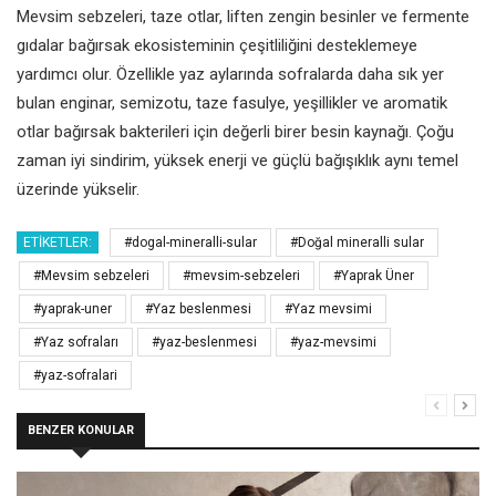
Mevsim sebzeleri, taze otlar, liften zengin besinler ve fermente
gıdalar bağırsak ekosisteminin çeşitliliğini desteklemeye
yardımcı olur. Özellikle yaz aylarında sofralarda daha sık yer
bulan enginar, semizotu, taze fasulye, yeşillikler ve aromatik
otlar bağırsak bakterileri için değerli birer besin kaynağı. Çoğu
zaman iyi sindirim, yüksek enerji ve güçlü bağışıklık aynı temel
üzerinde yükselir.
ETIKETLER:
#dogal-mineralli-sular
#Doğal mineralli sular
#Mevsim sebzeleri
#mevsim-sebzeleri
#Yaprak Üner
#yaprak-uner
#Yaz beslenmesi
#Yaz mevsimi
#Yaz sofraları
#yaz-beslenmesi
#yaz-mevsimi
#yaz-sofralari
BENZER KONULAR