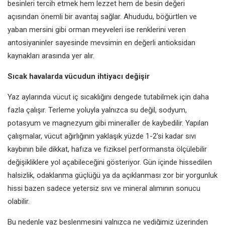
besinleri tercih etmek hem lezzet hem de besin değeri
açısından önemli bir avantaj sağlar. Ahududu, böğürtlen ve
yaban mersini gibi orman meyveleri ise renklerini veren
antosiyaninler sayesinde mevsimin en değerli antioksidan
kaynakları arasında yer alır.
Sıcak havalarda vücudun ihtiyacı değişir
Yaz aylarında vücut iç sıcaklığını dengede tutabilmek için daha
fazla çalışır. Terleme yoluyla yalnızca su değil, sodyum,
potasyum ve magnezyum gibi mineraller de kaybedilir. Yapılan
çalışmalar, vücut ağırlığının yaklaşık yüzde 1-2'si kadar sıvı
kaybının bile dikkat, hafıza ve fiziksel performansta ölçülebilir
değişikliklere yol açabileceğini gösteriyor. Gün içinde hissedilen
halsizlik, odaklanma güçlüğü ya da açıklanması zor bir yorgunluk
hissi bazen sadece yetersiz sıvı ve mineral alımının sonucu
olabilir.
Bu nedenle yaz beslenmesini yalnızca ne yediğimiz üzerinden