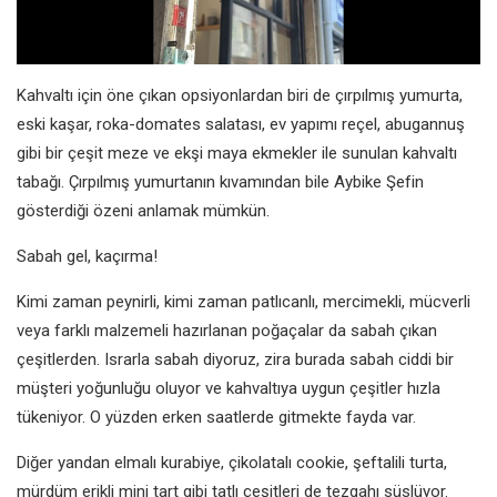
Kahvaltı için öne çıkan opsiyonlardan biri de çırpılmış yumurta,
eski kaşar, roka-domates salatası, ev yapımı reçel, abugannuş
gibi bir çeşit meze ve ekşi maya ekmekler ile sunulan kahvaltı
tabağı. Çırpılmış yumurtanın kıvamından bile Aybike Şefin
gösterdiği özeni anlamak mümkün.
Sabah gel, kaçırma!
Kimi zaman peynirli, kimi zaman patlıcanlı, mercimekli, mücverli
veya farklı malzemeli hazırlanan poğaçalar da sabah çıkan
çeşitlerden. Israrla sabah diyoruz, zira burada sabah ciddi bir
müşteri yoğunluğu oluyor ve kahvaltıya uygun çeşitler hızla
tükeniyor. O yüzden erken saatlerde gitmekte fayda var.
Diğer yandan elmalı kurabiye, çikolatalı cookie, şeftalili turta,
mürdüm erikli mini tart gibi tatlı çeşitleri de tezgahı süslüyor.