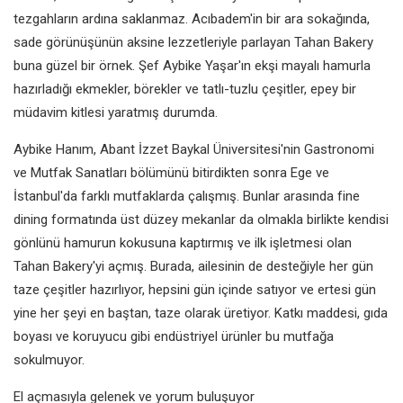
tezgahların ardına saklanmaz. Acıbadem'in bir ara sokağında,
sade görünüşünün aksine lezzetleriyle parlayan Tahan Bakery
buna güzel bir örnek. Şef Aybike Yaşar'ın ekşi mayalı hamurla
hazırladığı ekmekler, börekler ve tatlı-tuzlu çeşitler, epey bir
müdavim kitlesi yaratmış durumda.
Aybike Hanım, Abant İzzet Baykal Üniversitesi'nin Gastronomi
ve Mutfak Sanatları bölümünü bitirdikten sonra Ege ve
İstanbul'da farklı mutfaklarda çalışmış. Bunlar arasında fine
dining formatında üst düzey mekanlar da olmakla birlikte kendisi
gönlünü hamurun kokusuna kaptırmış ve ilk işletmesi olan
Tahan Bakery'yi açmış. Burada, ailesinin de desteğiyle her gün
taze çeşitler hazırlıyor, hepsini gün içinde satıyor ve ertesi gün
yine her şeyi en baştan, taze olarak üretiyor. Katkı maddesi, gıda
boyası ve koruyucu gibi endüstriyel ürünler bu mutfağa
sokulmuyor.
El açmasıyla gelenek ve yorum buluşuyor