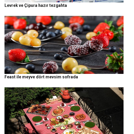
Levrek ve Çipura hazır tezgahta
Feast ile meyve dört mevsim sofrada