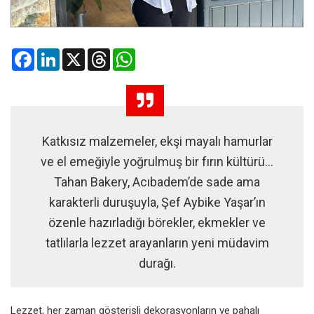
Facebook
LinkedIn
X
Threads
WhatsApp
Katkısız malzemeler, ekşi mayalı hamurlar
ve el emeğiyle yoğrulmuş bir fırın kültürü…
Tahan Bakery, Acıbadem’de sade ama
karakterli duruşuyla, Şef Aybike Yaşar’ın
özenle hazırladığı börekler, ekmekler ve
tatlılarla lezzet arayanların yeni müdavim
durağı.
Lezzet, her zaman gösterişli dekorasyonların ve pahalı