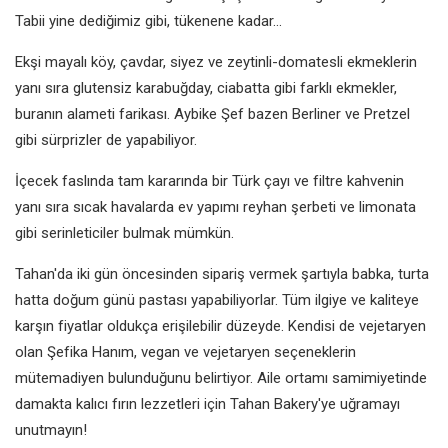
Tabii yine dediğimiz gibi, tükenene kadar...
Ekşi mayalı köy, çavdar, siyez ve zeytinli-domatesli ekmeklerin
yanı sıra glutensiz karabuğday, ciabatta gibi farklı ekmekler,
buranın alameti farikası. Aybike Şef bazen Berliner ve Pretzel
gibi sürprizler de yapabiliyor.
İçecek faslında tam kararında bir Türk çayı ve filtre kahvenin
yanı sıra sıcak havalarda ev yapımı reyhan şerbeti ve limonata
gibi serinleticiler bulmak mümkün.
Tahan'da iki gün öncesinden sipariş vermek şartıyla babka, turta
hatta doğum günü pastası yapabiliyorlar. Tüm ilgiye ve kaliteye
karşın fiyatlar oldukça erişilebilir düzeyde. Kendisi de vejetaryen
olan Şefika Hanım, vegan ve vejetaryen seçeneklerin
mütemadiyen bulunduğunu belirtiyor. Aile ortamı samimiyetinde
damakta kalıcı fırın lezzetleri için Tahan Bakery'ye uğramayı
unutmayın!