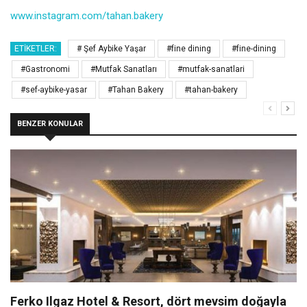
www.instagram.com/tahan.bakery
ETIKETLER:
# Şef Aybike Yaşar
#fine dining
#fine-dining
#Gastronomi
#Mutfak Sanatları
#mutfak-sanatlari
#sef-aybike-yasar
#Tahan Bakery
#tahan-bakery
BENZER KONULAR
Ferko Ilgaz Hotel & Resort, dört mevsim doğayla