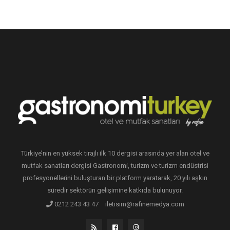
Türkiye’nin en yüksek tirajlı ilk 10 dergisi arasında yer alan otel ve
mutfak sanatları dergisi Gastronomi, turizm ve turizm endüstrisi
profesyonellerini buluşturan bir platform yaratarak, 20 yılı aşkın
süredir sektörün gelişimine katkıda bulunuyor.
0212 243 43 47
iletisim@rafinemedya.com