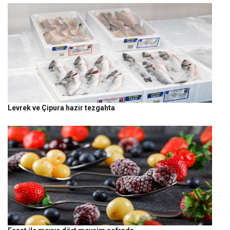
Levrek ve Çipura hazır tezgahta