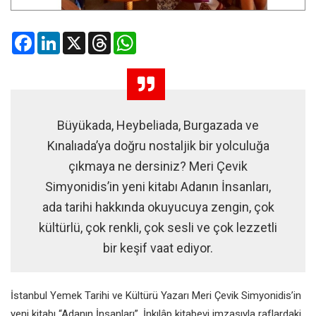
Facebook
LinkedIn
X
Threads
WhatsApp
Büyükada, Heybeliada, Burgazada ve
Kınalıada’ya doğru nostaljik bir yolculuğa
çıkmaya ne dersiniz? Meri Çevik
Simyonidis’in yeni kitabı Adanın İnsanları,
ada tarihi hakkında okuyucuya zengin, çok
kültürlü, çok renkli, çok sesli ve çok lezzetli
bir keşif vaat ediyor.
İ
stanbul Yemek Tarihi ve Kültürü
Yazarı Meri Çevik Simyonidis’in
yeni kitabı “Adanın İnsanları”, İnkılâp
k
itabevi imzasıyla raflardaki