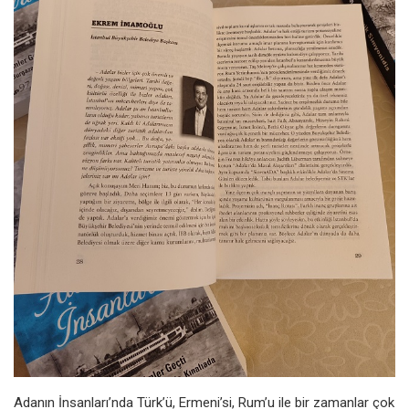
Adanın İnsanları’nda Türk’ü,
Ermeni’si, Rum’u ile bir zamanlar çok