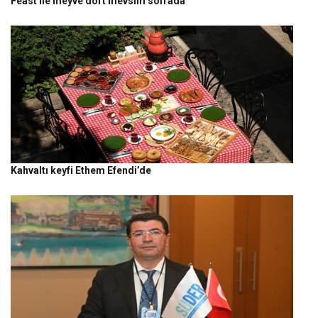
Feast ile meyve dört mevsim sofrada
Kahvaltı keyfi Ethem Efendi’de