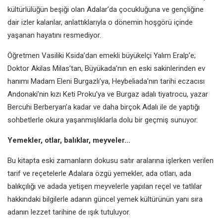
kültürlülüğün beşiği olan Adalar’da
çocukluğuna ve gençliğine
dair izler
kalanlar, anlattıklarıyla o dönemin
hoşgörü içinde
yaşanan hayatını
resmediyor.
Öğretmen Vasiliki Ksida’dan emekli
büyükelçi Yalım Eralp’e;
Doktor
Akilas Milas’tan, Büyükada’nın en
eski sakinlerinden ev
hanımı Madam
Eleni Burgazlı’ya, Heybeliada'nın tarihi
eczacısı
Andonaki’nin kızı Keti Proku’ya
ve Burgaz adalı tiyatrocu, yazar
Bercuhi
Berberyan’a kadar ve daha birçok
Adalı ile de yaptığı
sohbetlerle okura
yaşanmışlıklarla dolu bir geçmiş
sunuyor.
Yemekler, otlar, balıklar,
meyveler...
Bu kitapta eski zamanların dokusu
satır aralarına işlerken verilen
tarif ve
reçetelerle Adalara özgü yemekler,
ada otları, ada
balıkçılığı ve adada
yetişen meyvelerle yapılan reçel ve
tatlılar
hakkındaki bilgilerle adanın
güncel yemek kültürünün yanı sıra
adanın lezzet tarihine de ışık tutuluyor.