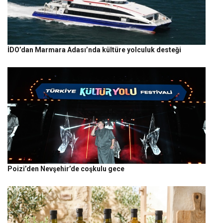
İDO’dan Marmara Adası’nda kültüre yolculuk desteği
Poizi’den Nevşehir’de coşkulu gece