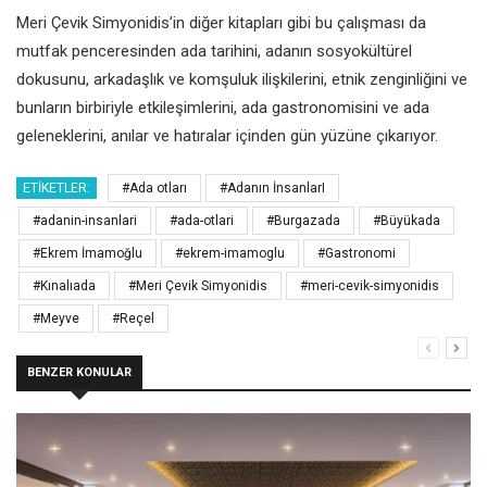
Meri Çevik Simyonidis’in diğer
kitapları gibi bu çalışması da
mutfak
penceresinden ada tarihini, adanın
sosyokültürel
dokusunu, arkadaşlık
ve komşuluk ilişkilerini, etnik
zenginliğini ve
bunların birbiriyle
etkileşimlerini, ada gastronomisini ve
ada
geleneklerini, anılar ve hatıralar
içinden gün yüzüne çıkarıyor.
ETIKETLER:
#Ada otları
#Adanın İnsanlarI
#adanin-insanlari
#ada-otlari
#Burgazada
#Büyükada
#Ekrem İmamoğlu
#ekrem-imamoglu
#Gastronomi
#Kınalıada
#Meri Çevik Simyonidis
#meri-cevik-simyonidis
#Meyve
#Reçel
BENZER KONULAR