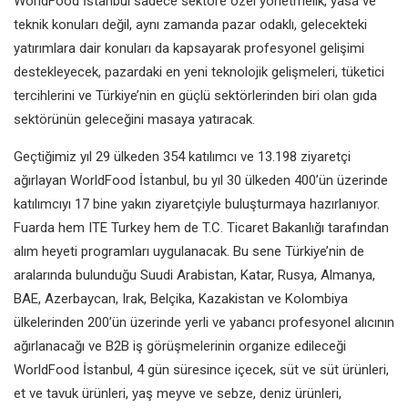
WorldFood İstanbul sadece sektöre özel yönetmelik, yasa ve
teknik konuları değil, aynı zamanda pazar odaklı, gelecekteki
yatırımlara dair konuları da kapsayarak profesyonel gelişimi
destekleyecek, pazardaki en yeni teknolojik gelişmeleri, tüketici
tercihlerini ve Türkiye’nin en güçlü sektörlerinden biri olan gıda
sektörünün geleceğini masaya yatıracak.
Geçtiğimiz yıl 29 ülkeden 354 katılımcı ve 13.198 ziyaretçi
ağırlayan WorldFood İstanbul, bu yıl 30 ülkeden 400’ün üzerinde
katılımcıyı 17 bine yakın ziyaretçiyle buluşturmaya hazırlanıyor.
Fuarda hem ITE Turkey hem de T.C. Ticaret Bakanlığı tarafından
alım heyeti programları uygulanacak. Bu sene Türkiye’nin de
aralarında bulunduğu Suudi Arabistan, Katar, Rusya, Almanya,
BAE, Azerbaycan, Irak, Belçika, Kazakistan ve Kolombiya
ülkelerinden 200’ün üzerinde yerli ve yabancı profesyonel alıcının
ağırlanacağı ve B2B iş görüşmelerinin organize edileceği
WorldFood İstanbul, 4 gün süresince içecek, süt ve süt ürünleri,
et ve tavuk ürünleri, yaş meyve ve sebze, deniz ürünleri,