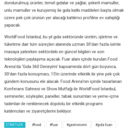
dondurulmuş ürünler, temel gıdalar ve yağlar, şekerli mamuller,
unlu mamuller ve kuruyemiş ile gıda katkı maddeleri başta olmak
üzere pek çok ürünün yer alacağı katılımcı profiline ev sahipliği
yapacak.
WorldFood İstanbul, bu yıl gıda sektöründe üretim, işletme ve
tüketime dair tüm süreçleri alanında uzman 30’dan fazla isimle
masaya yatırırken sektördeki en güncel bilgileri ve son
teknolojileri paylaşıma açacak. Fuar alanı içinde kurulan Food
Arena’da ‘Gıda 360 Deneyimi’ kapsamında dört gün boyunca,
30’dan fazla konuşmacı, 15’in üzerinde etkinlik ile yine pek çok
gündem konusunu ele alacak. Food Arena’nın içinde tasarlanan
Konferans Sahnesi ve Show Mutfağı ile WorldFood İstanbul,
seminerler, söyleşiler, paneller, tabak sunumları ve yeme-içme
tadımları ile renklenecek dopdolu bir etkinlik programı
katılımcıları ve ziyaretçilerini bekliyor.
ETIKETLER:
#food
#fuar
#gastronomi
#gıda fuarı