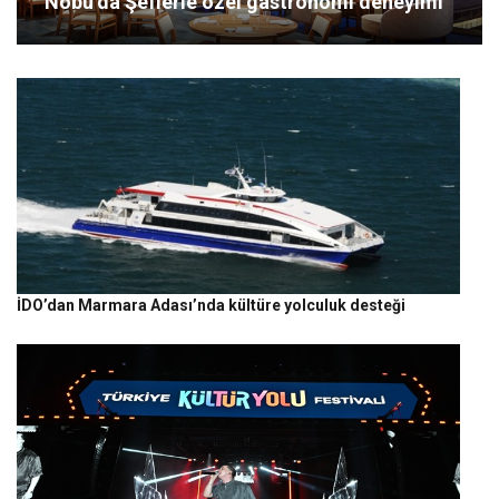
Nobu’da Şeflerle özel gastronomi deneyimi
İDO’dan Marmara Adası’nda kültüre yolculuk desteği