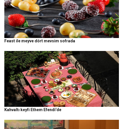
Feast ile meyve dört mevsim sofrada
Kahvaltı keyfi Ethem Efendi’de