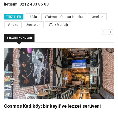
İletişim: 0212 403 85 00
ETIKETLER:
#Aila
#Fairmont Quasar İstanbul
#mekan
#meze
#restoran
#Türk Mutfağı
BENZER KONULAR
Cosmos Kadıköy; bir keyif ve lezzet serüveni