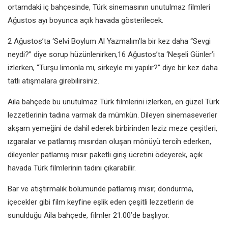
ortamdaki iç bahçesinde, Türk sinemasının unutulmaz filmleri
Ağustos ayı boyunca açık havada gösterilecek.
2 Ağustos’ta ‘Selvi Boylum Al Yazmalım’la bir kez daha “Sevgi
neydi?” diye sorup hüzünlenirken,16 Ağustos’ta ‘Neşeli Günler’i
izlerken, “Turşu limonla mı, sirkeyle mi yapılır?” diye bir kez daha
tatlı atışmalara girebilirsiniz.
Aila bahçede bu unutulmaz Türk filmlerini izlerken, en güzel Türk
lezzetlerinin tadına varmak da mümkün. Dileyen sinemaseverler
akşam yemeğini de dahil ederek birbirinden leziz meze çeşitleri,
ızgaralar ve patlamış mısırdan oluşan mönüyü tercih ederken,
dileyenler patlamış mısır paketli giriş ücretini ödeyerek, açık
havada Türk filmlerinin tadını çıkarabilir.
Bar ve atıştırmalık bölümünde patlamış mısır, dondurma,
içecekler gibi film keyfine eşlik eden çeşitli lezzetlerin de
sunulduğu Aila bahçede, filmler 21:00’de başlıyor.