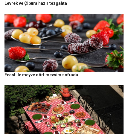
Levrek ve Çipura hazır tezgahta
Feast ile meyve dört mevsim sofrada