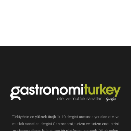
Türkiye’nin en yüksek tirajlı ilk 10 dergisi arasında yer alan otel ve
mutfak sanatları dergisi Gastronomi, turizm ve turizm endüstrisi
profesyonellerini buluşturan bir platform yaratarak, 20 yılı aşkın