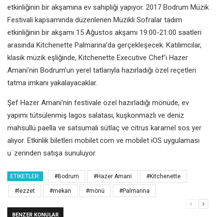
etkinliğinin bir akşamına ev sahipliği yapıyor. 2017 Bodrum Müzik
Festivali kapsamında düzenlenen Müzikli Sofralar tadım
etkinliğinin bir akşamı 15 Ağustos akşamı 19:00-21:00 saatleri
arasında Kitchenette Palmarina’da gerçekleşecek. Katılımcılar,
klasik müzik eşliğinde, Kitchenette Executive Chef’i Hazer
Amani’nin Bodrum’un yerel tatlarıyla hazırladığı özel reçetleri
tatma imkanı yakalayacaklar.
Şef Hazer Amani’nin festivale özel hazırladığı mönüde, ev
yapımı tütsülenmiş lagos salatası, kuşkonmazlı ve deniz
mahsullü paella ve satsumalı sütlaç ve citrus karamel sos yer
alıyor. Etkinlik biletleri mobilet.com ve mobilet iOS uygulaması
u¨zerinden satışa sunuluyor.
ETIKETLER:
#Bodrum
#Hazer Amani
#Kitchenette
#lezzet
#mekan
#mönü
#Palmarina
BENZER KONULAR