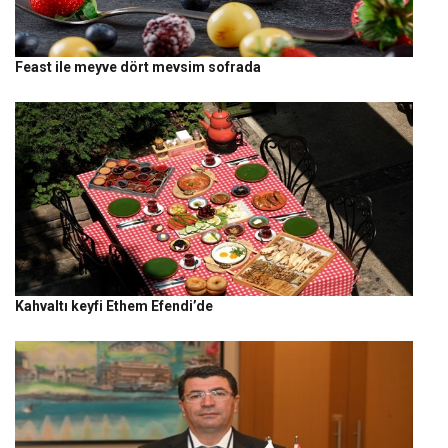
Feast ile meyve dört mevsim sofrada
Kahvaltı keyfi Ethem Efendi’de