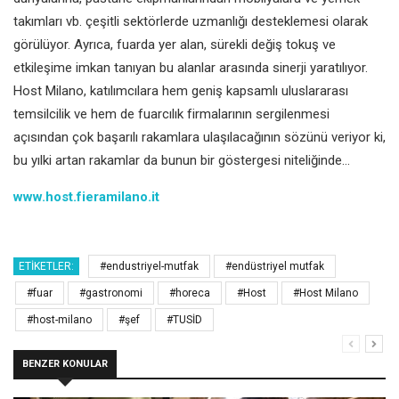
takımları vb. çeşitli sektörlerde uzmanlığı desteklemesi olarak
görülüyor. Ayrıca, fuarda yer alan, sürekli değiş tokuş ve
etkileşime imkan tanıyan bu alanlar arasında sinerji yaratılıyor.
Host Milano, katılımcılara hem geniş kapsamlı uluslararası
temsilcilik ve hem de fuarcılık firmalarının sergilenmesi
açısından çok başarılı rakamlara ulaşılacağının sözünü veriyor ki,
bu yılki artan rakamlar da bunun bir göstergesi niteliğinde…
www.host.fieramilano.it
ETIKETLER:
#endustriyel-mutfak
#endüstriyel mutfak
#fuar
#gastronomi
#horeca
#Host
#Host Milano
#host-milano
#şef
#TUSİD
BENZER KONULAR