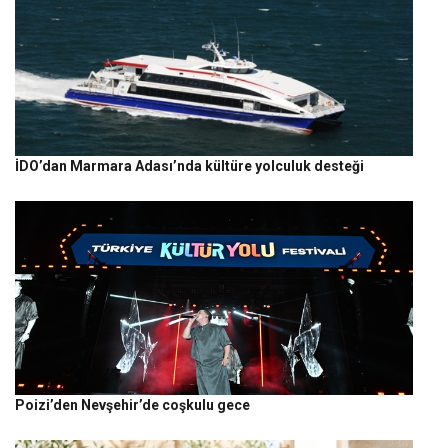
İDO’dan Marmara Adası’nda kültüre yolculuk desteği
Poizi’den Nevşehir’de coşkulu gece